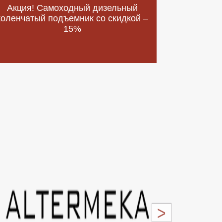
Акция! Самоходный дизельный
ТРОС С
коленчатый подъемник со скидкой –
15%