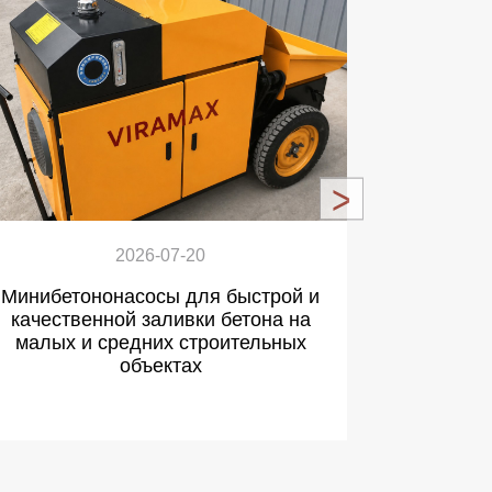
2026-07-20
Минибетононасосы для быстрой и
Сертифи
качественной заливки бетона на
эксплу
малых и средних строительных
объектах