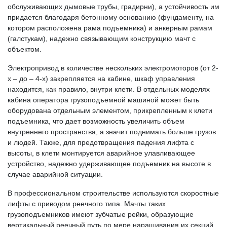
обслуживающих дымовые трубы, градирни), а устойчивость им
придается благодаря бетонному основанию (фундаменту, на
котором расположена рама подъемника) и анкерным рамам
(галстукам), надежно связывающим конструкцию мачт с
объектом.
Электропривод в количестве нескольких электромоторов (от 2-
х – до – 4-х) закрепляется на кабине, шкаф управления
находится, как правило, внутри клети. В отдельных моделях
кабина оператора грузоподъемной машиной может быть
оборудована отдельным элементом, прикрепленным к клети
подъемника, что дает возможность увеличить объем
внутреннего пространства, а значит поднимать больше грузов
и людей. Также, для предотвращения падения лифта с
высоты, в клети монтируется аварийное улавливающее
устройство, надежно удерживающее подъемник на высоте в
случае аварийной ситуации.
В профессиональном строительстве используются скоростные
лифты с приводом реечного типа. Мачты таких
грузоподъемников имеют зубчатые рейки, образующие
вертикальный реечный путь по мере наращивания их секций,