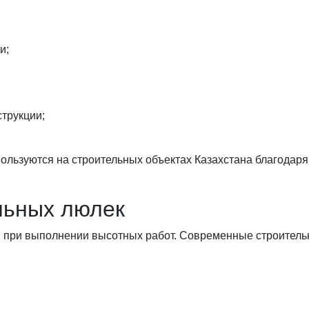
и;
трукции;
ользуются на строительных объектах Казахстана благодар
льных люлек
м при выполнении высотных работ. Современные строител