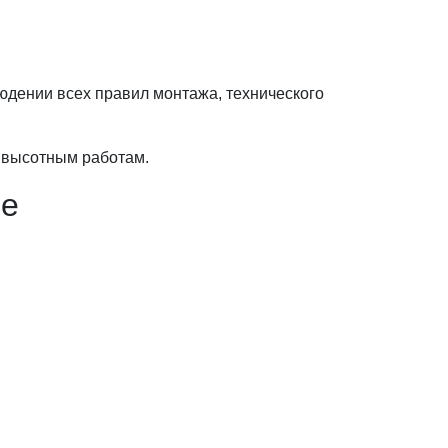
юдении всех правил монтажа, технического
к высотным работам.
не