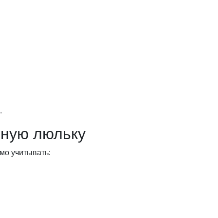
.
ьную люльку
мо учитывать: