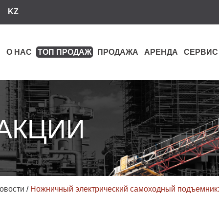
KZ
О НАС
ТОП ПРОДАЖ
ПРОДАЖА
АРЕНДА
СЕРВИС
 АКЦИИ
овости
/
Ножничный электрический самоходный подъемник: