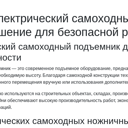
ектрический самоходны
шение для безопасной р
кий самоходный подъемник д
ности
мник — это современное подъемное оборудование, предна
еобходимую высоту. Благодаря самоходной конструкции те
нного перемещения вручную или использования дополнител
 используются на строительных объектах, складах, произв
 Они обеспечивают высокую производительность работ, эк
аций.
ических самоходных ножничн