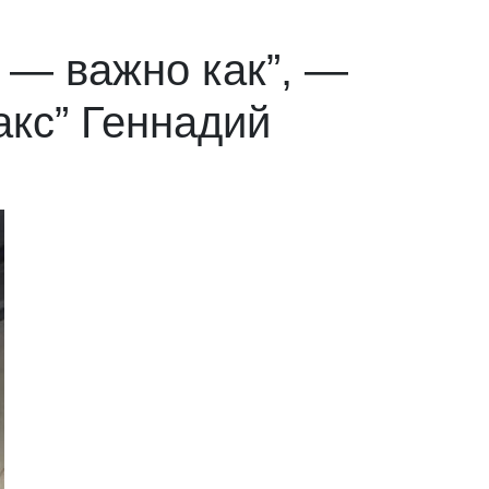
т — важно как”, —
акс” Геннадий