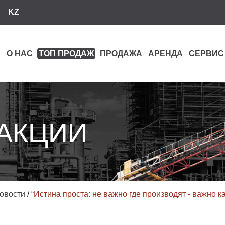
KZ
О НАС
ТОП ПРОДАЖ
ПРОДАЖА
АРЕНДА
СЕРВИС
 АКЦИИ
овости
/
“Истина проста: не важно где производят - важно ка