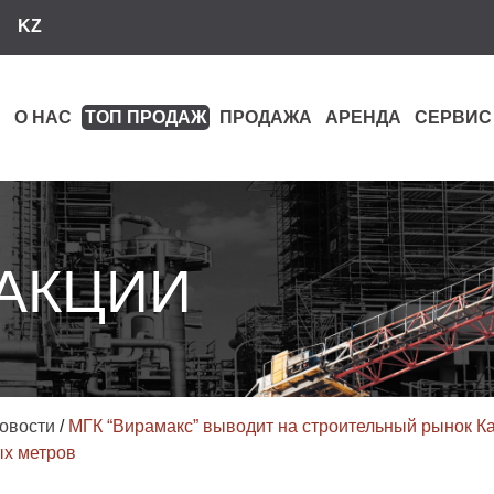
KZ
О НАС
ТОП ПРОДАЖ
ПРОДАЖА
АРЕНДА
СЕРВИС
 АКЦИИ
овости
/
МГК “Вирамакс” выводит на строительный рынок К
ых метров