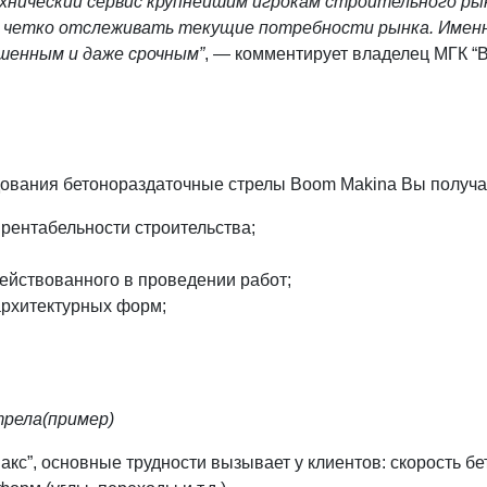
хнический сервис крупнейшим игрокам строительного рын
 четко отслеживать текущие потребности рынка. Именн
шенным и даже срочным”
, — комментирует владелец МГК “
дования бетонораздаточные стрелы Boom Makina Вы получа
 рентабельности строительства;
ействованного в проведении работ;
рхитектурных форм;
трела(пример)
кс”, основные трудности вызывает у клиентов: скорость бе