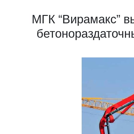
МГК “Вирамакс” в
бетонораздаточн