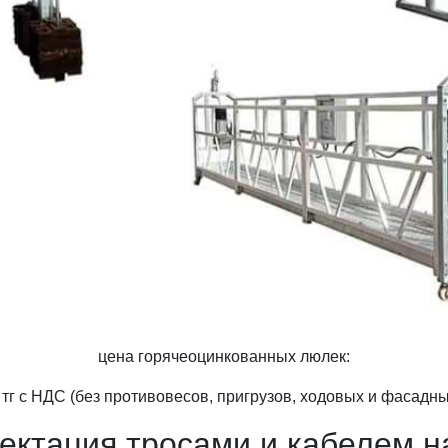
цена горячеоцинкованных люлек:
 тг с НДС (без противовесов, пригрузов, ходовых и фасадны
ектация тросами и кабелем на