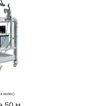
х колес)
 50 м.