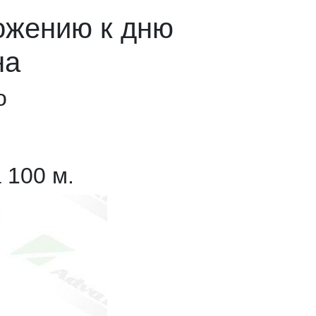
ожению к дню
на
о
 100 м.