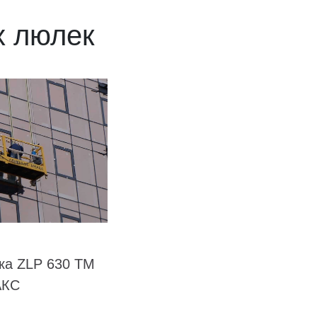
х люлек
ка ZLP 630 TM
АКС