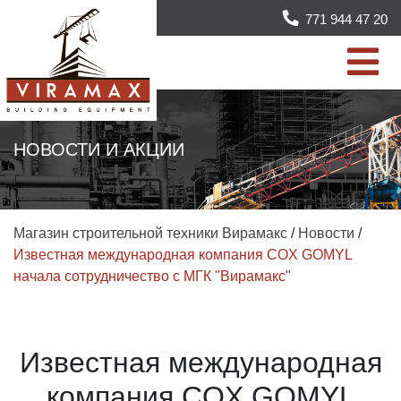
771 944 47 20
НОВОСТИ И АКЦИИ
Магазин строительной техники Вирамакс
/
Новости
/
Известная международная компания COX GOMYL
начала сотрудничество с МГК "Вирамакс"
Известная международная
компания COX GOMYL