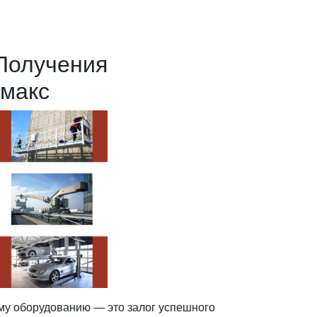
Получения
амакс
му оборудованию — это залог успешного