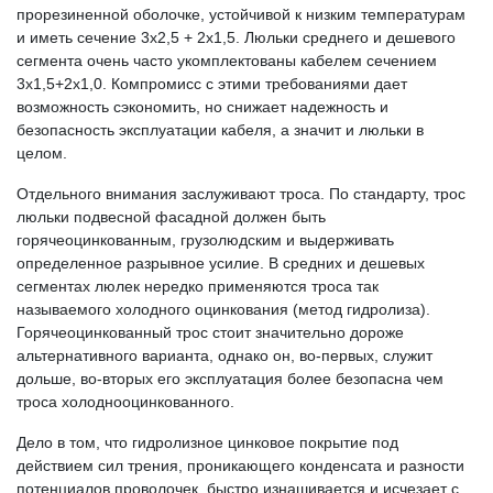
прорезиненной оболочке, устойчивой к низким температурам
и иметь сечение 3х2,5 + 2х1,5. Люльки среднего и дешевого
сегмента очень часто укомплектованы кабелем сечением
3х1,5+2х1,0. Компромисс с этими требованиями дает
возможность сэкономить, но снижает надежность и
безопасность эксплуатации кабеля, а значит и люльки в
целом.
Отдельного внимания заслуживают троса. По стандарту, трос
люльки подвесной фасадной должен быть
горячеоцинкованным, грузолюдским и выдерживать
определенное разрывное усилие. В средних и дешевых
сегментах люлек нередко применяются троса так
называемого холодного оцинкования (метод гидролиза).
Горячеоцинкованный трос стоит значительно дороже
альтернативного варианта, однако он, во-первых, служит
дольше, во-вторых его эксплуатация более безопасна чем
троса холоднооцинкованного.
Дело в том, что гидролизное цинковое покрытие под
действием сил трения, проникающего конденсата и разности
потенциалов проволочек, быстро изнашивается и исчезает с