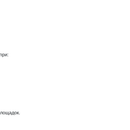
при:
площадок.