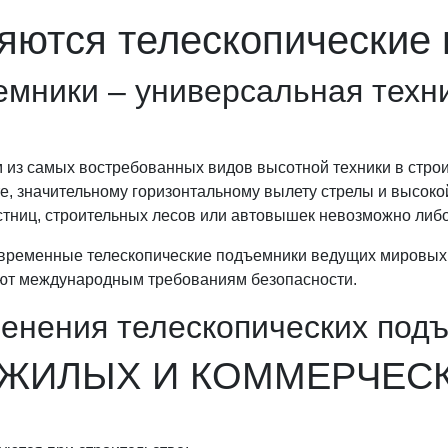
яются телескопические
емники – универсальная техн
из самых востребованных видов высотной техники в строи
е, значительному горизонтальному вылету стрелы и высок
стниц, строительных лесов или автовышек невозможно либ
временные телескопические подъемники ведущих мировых 
чают международным требованиям безопасности.
енения телескопических под
 ЖИЛЫХ И КОММЕРЧЕС