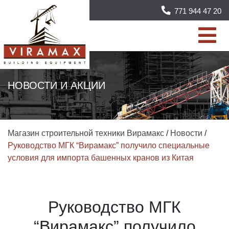
771 944 47 20
НОВОСТИ И АКЦИИ
Магазин строительной техники Вирамакс
/
Новости
/
Руководство МГК “Вирамакс” получило специальные
условия для импорта башенных кранов из Китая
Руководство МГК
“Вирамакс” получило