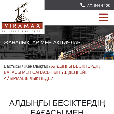
771 944 47 20
ЖАҢАЛЫҚТАР МЕН АКЦИЯЛАР
Бастысы
/
Жаңалықтар
/
АЛДЫҢҒЫ БЕСІКТЕРДІҢ
БАҒАСЫ МЕН САПАСЫНЫҢ ҮШ ДЕҢГЕЙІ.
АЙЫРМАШЫЛЫҚ НЕДЕ?
АЛДЫҢҒЫ БЕСІКТЕРДІҢ
БАҒАСЫ МЕН