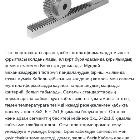
Тісті доңғалақтағы арзан қасбеттік платформаларда мырыш
қорытпасы қолданылады, ал құрт бұрандасында құрылымдық
цементтелмеген Болат қолданылады. Мұндай
механизмдердегі тісті жұп пайдаланудың бірінші жылында
тозуы мүмкін.Кабель қабығының көлденең қимасы мен сапасы
ілулі платформаларды қауіпсіз пайдаланудың маңызды
критерийі болып табылады. Салалық стандарттардың
нормаларына сәйкес, қуат кабелі өзін-өзі қамтамасыз ететін,
төмен температураға төзімді икемді резеңкеленген қабықта
жасалуы және 3х2, 5 + 2х1,5 қимасы болуы керек. Орташа
және арзан сегменттің бесіктері көбінесе 3х1,5+2х1,0 қималы
кабельмен жабдықталған. Осы талаптарменромаға келу
үнемдеуге мүмкіндік береді, бірақ кабельдің сенімділігі мен
қауіпсіздігін төмендетеді, демек, жалпы бесік.Кабель ерекше