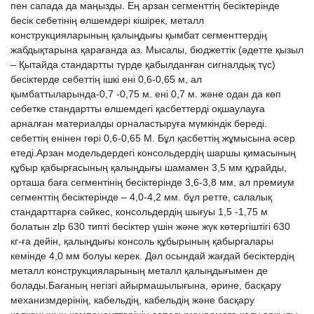
пен сапада да маңызды. Ең арзан сегменттің бесіктерінде
бесік себетінің өлшемдері кішірек, металл
конструкцияларының қалыңдығы қымбат сегменттердің
жабдықтарына қарағанда аз. Мысалы, бюджеттік (әдетте қызыл
– Қытайда стандартты түрде қабылданған сигналдық түс)
бесіктерде себеттің ішкі ені 0,6-0,65 м, ал
қымбаттыларында-0,7 -0,75 м. ені 0,7 м. және одан да көп
себетке стандартты өлшемдегі қасбеттерді оқшаулауға
арналған материалды орналастыруға мүмкіндік береді.
себеттің енінен гөрі 0,6-0,65 М. Бұл қасбеттің жұмысына әсер
етеді.Арзан модельдердегі консольдердің шаршы қимасының
құбыр қабырғасының қалыңдығы шамамен 3,5 мм құрайды,
орташа баға сегментінің бесіктерінде 3,6-3,8 мм, ал премиум
сегменттің бесіктерінде – 4,0-4,2 мм. бұл ретте, салалық
стандарттарға сәйкес, консольдердің шығуы 1,5 -1,75 м
болатын zlp 630 типті бесіктер үшін және жүк көтергіштігі 630
кг-ға дейін, қалыңдығы консоль құбырының қабырғалары
кемінде 4,0 мм болуы керек. Дәл осындай жағдай бесіктердің
металл конструкцияларының металл қалыңдығымен де
болады.Бағаның негізгі айырмашылығына, әрине, басқару
механизмдерінің, кабельдің, кабельдің және басқару