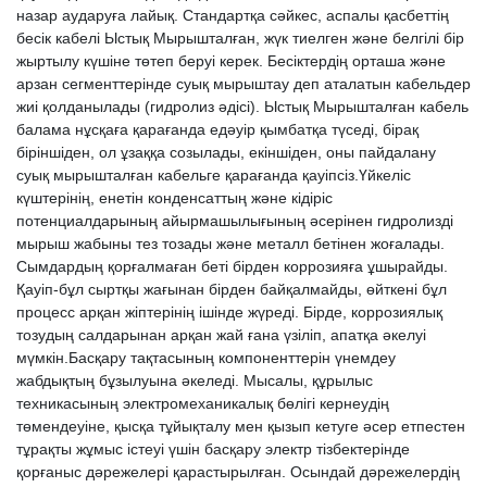
назар аударуға лайық. Стандартқа сәйкес, аспалы қасбеттің
бесік кабелі Ыстық Мырышталған, жүк тиелген және белгілі бір
жыртылу күшіне төтеп беруі керек. Бесіктердің орташа және
арзан сегменттерінде суық мырыштау деп аталатын кабельдер
жиі қолданылады (гидролиз әдісі). Ыстық Мырышталған кабель
балама нұсқаға қарағанда едәуір қымбатқа түседі, бірақ
біріншіден, ол ұзаққа созылады, екіншіден, оны пайдалану
суық мырышталған кабельге қарағанда қауіпсіз.Үйкеліс
күштерінің, енетін конденсаттың және кідіріс
потенциалдарының айырмашылығының әсерінен гидролизді
мырыш жабыны тез тозады және металл бетінен жоғалады.
Сымдардың қорғалмаған беті бірден коррозияға ұшырайды.
Қауіп-бұл сыртқы жағынан бірден байқалмайды, өйткені бұл
процесс арқан жіптерінің ішінде жүреді. Бірде, коррозиялық
тозудың салдарынан арқан жай ғана үзіліп, апатқа әкелуі
мүмкін.Басқару тақтасының компоненттерін үнемдеу
жабдықтың бұзылуына әкеледі. Мысалы, құрылыс
техникасының электромеханикалық бөлігі кернеудің
төмендеуіне, қысқа тұйықталу мен қызып кетуге әсер етпестен
тұрақты жұмыс істеуі үшін басқару электр тізбектерінде
қорғаныс дәрежелері қарастырылған. Осындай дәрежелердің