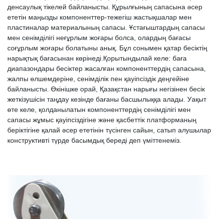
денсаулық тікелей байланысты. Құрылғының сапасына әсер
ететін маңызды компоненттер-тежегіш жастықшалар мен
пластиналар материалының сапасы. Ұстағыштардың сапасы
мен сенімділігі неғұрлым жоғары болса, олардың бағасы
соғұрлым жоғары болатыны анық. Бұл сонымен қатар бесіктің
нарықтық бағасынан көрінеді.Қорытындылай келе: баға
диапазондары бесіктер жасалған компоненттердің сапасына,
жалпы өлшемдеріне, сенімділік пен қауіпсіздік деңгейіне
байланысты. Өкінішке орай, Қазақстан нарығы негізінен бесік
жеткізушісін таңдау кезінде бағаны басшылыққа алады. Уақыт
өте келе, қолданылатын компоненттердің сенімділігі мен
сапасы жұмыс қауіпсіздігіне және қасбеттік платформаның
беріктігіне қалай әсер ететінін түсінген сайын, сатып алушылар
конструктивті түрде басымдық береді деп үміттенеміз.