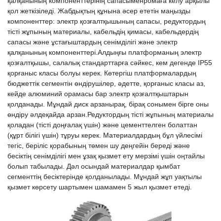
қалқанының компоненттерінің сапасыменромаға келу арқылы
қол жеткізіледі. Жабдықтың құнына әсер ететін маңызды
компоненттер: электр қозғалтқышының сапасы, редуктордың
тісті жұпының материалы, кабельдің қимасы, кабельдердің
сапасы және ұстағыштардың сенімділігі және электр
қалқанының компоненттері.Алдыңғы платформаның электр
қозғалтқышы, салалық стандарттарға сәйкес, кем дегенде IP55
қорғаныс класы болуы керек. Көтергіш платформалардың
бюджеттік сегментін өндірушілер, әдетте, қорғаныс класы аз,
кейде алюминий орамасы бар электр қозғалтқыштарын
қолданады. Мұндай диск арзанырақ, бірақ сонымен бірге оны
өндіру әлдеқайда арзан.Редуктордың тісті жұпының материалы
қоладан (тісті доңғалақ үшін) және цементтелген болаттан
(құрт білігі үшін) тұруы керек. Материалдардың бұл үйлесімі
тегіс, беріліс қорабының төмен шу деңгейін береді және
бесіктің сенімділігі мен ұзақ қызмет ету мерзімі үшін оңтайлы
болып табылады. Дәл осындай материалдар қымбат
сегменттің бесіктерінде қолданылады. Мұндай жұп уақтылы
қызмет көрсету шартымен шамамен 5 жыл қызмет етеді.