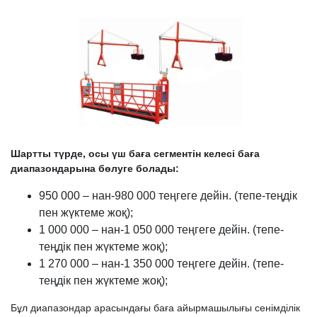
Шартты түрде, осы үш баға сегментін келесі баға
диапазондарына бөлуге болады:
950 000 – нан-980 000 теңгеге дейін. (тепе-теңдік
пен жүктеме жоқ);
1 000 000 – нан-1 050 000 теңгеге дейін. (тепе-
теңдік пен жүктеме жоқ);
1 270 000 – нан-1 350 000 теңгеге дейін. (тепе-
теңдік пен жүктеме жоқ);
Бұл диапазондар арасындағы баға айырмашылығы сенімділік