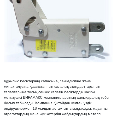
Құрылыс бесіктерінің сапасына, сенімділігіне және
жинақталуына Қазақстанның салалық стандарттарының
талаптарына толық сәйкес келетін бесіктердің кәсіби
жеткізушісі ВИРАМАКС компанияларының халықаралық тобы
болып табылады. Компания Қытайдан келген үздік
өндірушілермен 18 жылдан астам ынтымақтасады, жауапты
агрегаттардың және жүк көтергіш жабдықтардың металл