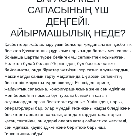
САПАСЫНЫҢ ҮШ
ДЕҢГЕЙІ.
АЙЫРМАШЫЛЫҚ НЕДЕ?
Қасбеттерді жайластыру үшін белсенді қолданылатын қасбеттік
бесіктер Қазақстанның құрылыс нарығында бағасы мен сапасы
бойынша шартты түрде бөлінген үш сегментпен ұсынылған.
Неліктен бұлай болады?Біріншіден, бұл бәсекелестікке
байланысты, онда бірқатар жеткізушілер сатып алушылардың
максималды санын тарту мақсатында Ең арзан сегменттің
бесіктерін мақсатты түрде әкеледі. Екіншіден, әрине,
жабдықтың сапасына, конфигурациясына және сенімділігіне
мән бермейтін немесе бұл туралы білмейтін сатып
алушылардан арзан бесіктерге сұраныс. Үшіншіден, нарық
операторлары бар, олар мұндай техниканы жақсы біледі және
бесіктерге арналған салалық стандарттардың талаптарын
қатаң сақтайды, өнімдерді оларға қатаң сәйкестікте жеткізеді,
сенімділікке, қауіпсіздікке және беріктікке барынша
“инвестициялайды”.