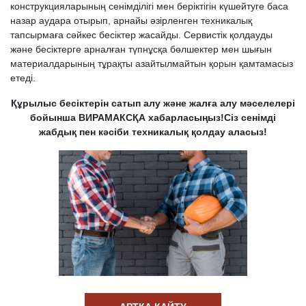
конструкцияларының сенімділігі мен беріктігін күшейтуге баса
назар аудара отырып, арнайы әзірленген техникалық
тапсырмаға сәйкес бесіктер жасайды. Сервистік қолдауды
және бесіктерге арналған түпнұсқа бөлшектер мен шығын
материалдарының тұрақты азайтылмайтын қорын қамтамасыз
етеді.
Құрылыс бесіктерін сатып алу және жалға алу мәселелері
бойынша ВИРАМАКСҚА хабарласыңыз!Сіз сенімді
жабдық пен кәсіби техникалық қолдау аласыз!