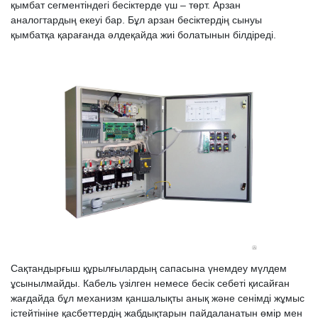
қымбат сегментіндегі бесіктерде үш – төрт. Арзан
аналогтардың екеуі бар. Бұл арзан бесіктердің сынуы
қымбатқа қарағанда әлдеқайда жиі болатынын білдіреді.
Сақтандырғыш құрылғылардың сапасына үнемдеу мүлдем
ұсынылмайды. Кабель үзілген немесе бесік себеті қисайған
жағдайда бұл механизм қаншалықты анық және сенімді жұмыс
істейтініне қасбеттердің жабдықтарын пайдаланатын өмір мен