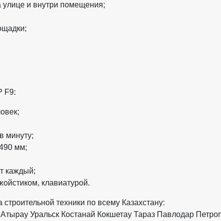
 улице и внутри помещения;
ощадки;
 F9:
овек;
в минуту;
490 мм;
т каждый;
жойстиком, клавиатурой.
строительной техники по всему Казахстану:
Атырау
Уральск
Костанай
Кокшетау
Тараз
Павлодар
Петро