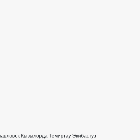
павловск
Кызылорда
Темиртау
Экибастуз