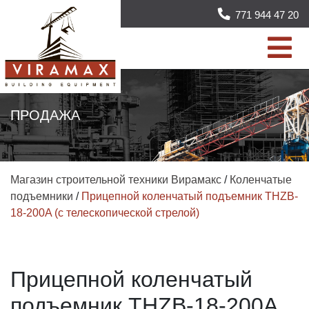
771 944 47 20
ПРОДАЖА
Магазин строительной техники Вирамакс
/
Коленчатые
подъемники
/
Прицепной коленчатый подъемник THZB-
18-200A (с телескопической стрелой)
Прицепной коленчатый
подъемник THZB-18-200A