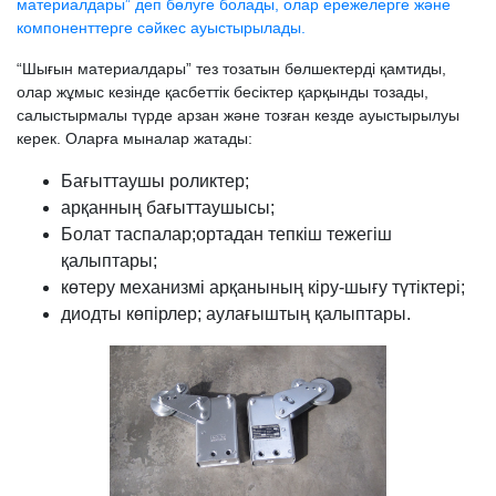
материалдары” деп бөлуге болады, олар ережелерге және
компоненттерге сәйкес ауыстырылады.
“Шығын материалдары” тез тозатын бөлшектерді қамтиды,
олар жұмыс кезінде қасбеттік бесіктер қарқынды тозады,
салыстырмалы түрде арзан және тозған кезде ауыстырылуы
керек. Оларға мыналар жатады:
Бағыттаушы роликтер;
арқанның бағыттаушысы;
Болат таспалар;ортадан тепкіш тежегіш
қалыптары;
көтеру механизмі арқанының кіру-шығу түтіктері;
диодты көпірлер; аулағыштың қалыптары.