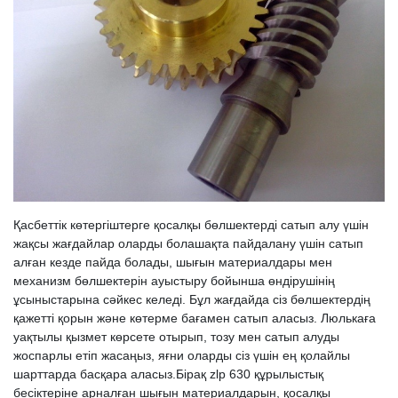
Қасбеттік көтергіштерге қосалқы бөлшектерді сатып алу үшін
жақсы жағдайлар оларды болашақта пайдалану үшін сатып
алған кезде пайда болады, шығын материалдары мен
механизм бөлшектерін ауыстыру бойынша өндірушінің
ұсыныстарына сәйкес келеді. Бұл жағдайда сіз бөлшектердің
қажетті қорын және көтерме бағамен сатып аласыз. Люлькаға
уақтылы қызмет көрсете отырып, тозу мен сатып алуды
жоспарлы етіп жасаңыз, яғни оларды сіз үшін ең қолайлы
шарттарда басқара аласыз.Бірақ zlp 630 құрылыстық
бесіктеріне арналған шығын материалдарын, қосалқы