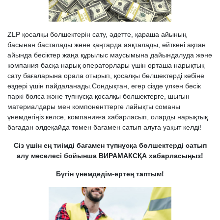
ZLP қосалқы бөлшектерін сату, әдетте, қараша айының
басынан басталады және қаңтарда аяқталады, өйткені ақпан
айында бесіктер жаңа құрылыс маусымына дайындалуда және
компания басқа нарық операторлары үшін орташа нарықтық
сату бағаларына орала отырып, қосалқы бөлшектерді көбіне
өздері үшін пайдаланады.Сондықтан, егер сізде үлкен бесік
паркі болса және түпнұсқа қосалқы бөлшектерге, шығын
материалдары мен компоненттерге лайықты соманы
үнемдегіңіз келсе, компанияға хабарласып, оларды нарықтық
бағадан әлдеқайда төмен бағамен сатып алуға уақыт келді!
Сіз үшін ең тиімді бағамен түпнұсқа бөлшектерді сатып
алу мәселесі бойынша ВИРАМАКСҚА хабарласыңыз!
Бүгін үнемдедім-ертең таптым!