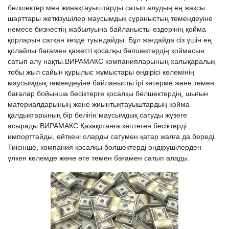
бөлшектер мен жинақтауыштарды сатып алудың ең жақсы
шарттары жеткізушілер маусымдық сұраныстың төмендеуіне
немесе бизнестің жабылуына байланысты өздерінің қойма
қорларын сатқан кезде туындайды. Бұл жағдайда сіз үшін ең
қолайлы бағамен қажетті қосалқы бөлшектердің қоймасын
сатып алу нақты.ВИРАМАКС компанияларының халықаралық
тобы жыл сайын құрылыс жұмыстары өндірісі көлемінің
маусымдық төмендеуіне байланысты ірі көтерме және төмен
бағалар бойынша бесіктерге қосалқы бөлшектердің, шығын
материалдарының және жиынтықтауыштардың қойма
қалдықтарының бір бөлігін маусымдық сатуды жүзеге
асырады.ВИРАМАКС Қазақстанға көптеген бесіктерді
импорттайды, өйткені оларды сатумен қатар жалға да береді.
Тиісінше, компания қосалқы бөлшектерді өндірушілерден
үлкен көлемде және өте төмен бағамен сатып алады.