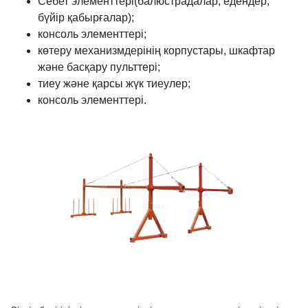
Себет элементтері(балюстрадалар, едендер,
бүйір қабырғалар);
консоль элементтері;
көтеру механизмдерінің корпустары, шкафтар
және басқару пульттері;
тиеу және қарсы жүк тиеулер;
консоль элементтері.