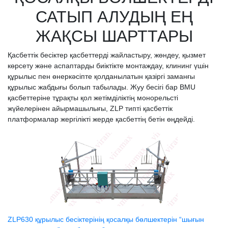
САТЫП АЛУДЫҢ ЕҢ
ЖАҚСЫ ШАРТТАРЫ
Қасбеттік бесіктер қасбеттерді жайластыру, жөндеу, қызмет
көрсету және аспаптарды биіктікте монтаждау, клининг үшін
құрылыс пен өнеркәсіпте қолданылатын қазіргі заманғы
құрылыс жабдығы болып табылады. Жуу бесігі бар BMU
қасбеттеріне тұрақты қол жетімділіктің монорельсті
жүйелерінен айырмашылығы, ZLP типті қасбеттік
платформалар жергілікті жерде қасбеттің бетін өңдейді.
ZLP630 құрылыс бесіктерінің қосалқы бөлшектерін “шығын