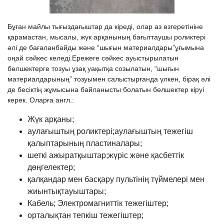
Бұған майлы тығыздағыштар да кіреді, олар аз өзгеретініне
қарамастан, мысалы, жүк арқанының бағыттаушы роликтері
әлі де бағаланбайды және “шығын материалдары”ұғымына
оңай сәйкес келеді.Ережеге сәйкес ауыстырылатын
бөлшектерге тозуы ұзақ уақытқа созылатын, “шығын
материалдарының” тозуымен салыстырғанда үлкен, бірақ әлі
де бесіктің жұмысына байланысты болатын бөлшектер кіруі
керек. Оларға англ.:
Жүк арқаны;
аулағыштың роликтері;аулағыштың тежегіш
қалыптарының пластиналары;
шеткі ажыратқыштар;жүріс және қасбеттік
дөңгелектер;
қалқандар мен басқару пультінің түймелері мен
жиынтықтауыштары;
Кабель; Электромагниттік тежегіштер;
орталықтан тепкіш тежегіштер;