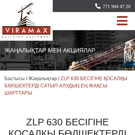
771 944 47 20
ЖАҢАЛЫҚТАР МЕН АКЦИЯЛАР
Бастысы
/
Жаңалықтар
/
ZLP 630 БЕСІГІНЕ ҚОСАЛҚЫ
БӨЛШЕКТЕРДІ САТЫП АЛУДЫҢ ЕҢ ЖАҚСЫ
ШАРТТАРЫ
ZLP 630 БЕСІГІНЕ
ҚОСАЛҚЫ БӨЛШЕКТЕРДІ