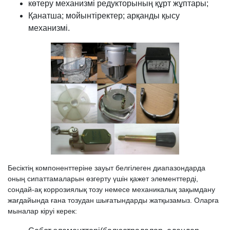
көтеру механизмі редукторының құрт жұптары;
Қанатша; мойынтіректер; арқанды қысу
механизмі.
Бесіктің компоненттеріне зауыт белгілеген диапазондарда
оның сипаттамаларын өзгерту үшін қажет элементтерді,
сондай-ақ коррозиялық тозу немесе механикалық зақымдану
жағдайында ғана тозудан шығатындарды жатқызамыз. Оларға
мыналар кіруі керек: