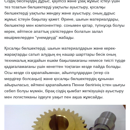
Сіздің бесігіңіздің дұрыс, қауіпсіз және ұзақ жұмыс істеуі үшін
тез тозатын бөлшектерді уақтылы ауыстыру, қосалқы
бөлшектерді уақтылы жөндеу және ауыстыру, оның дұрыс
жұмыс істеуін бақылау қажет. Әрине, шығын материалдары,
бөлшектер мен компоненттер. сонымен қатар, түпнұсқа болуы
керек, әйтпесе апаттық үзілістерден болатын залал
көшірмелерден “үнемдеуді” жабады.
Қосалқы бөлшектерді, шығын материалдарын және керек-
жарақтарды сатып алудың ең нашар шарттары бесік оның
техникалық жағдайын ешкім бақыламағаны немесе тиісті түрде
қадағаламағаны үшін кенеттен тоқтаған кезде пайда болады.
Осы кезде сіз қарапайымнан, айыппұлдардан (егер сіз
мердігер болсаңыз) және қосалқы бөлшектердің құнынан
айырыласыз, өйткені қарапайымға Пенни бөлігінің істен шығуы
себеп болуы мүмкін, бірақ сіздің қымбат жеткізушіңіз ауыстыру
мен логистиканы іздеуге уақыт пен ақша жұмсайды.