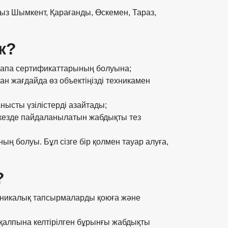
ыз Шымкент, Қарағанды, Өскемен, Тараз,
к?
 сапа сертификаттарының болуына;
н жағдайда өз объектіңізді техникамен
ысты үзілістерді азайтады;
н кезде пайдаланылатын жабдықты тез
ың болуы. Бұл сізге бір қолмен тауар алуға,
?
техникалық тапсырмаларды қоюға және
 қалпына келтірілген бұрынғы жабдықты