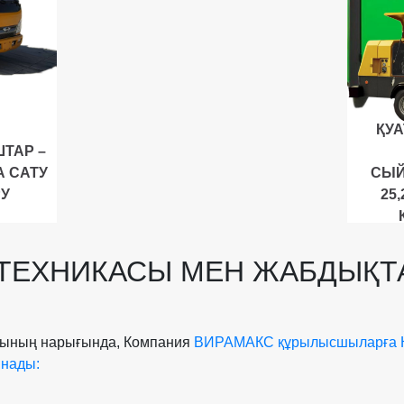
ҚУА
ТАР –
 САТУ
СЫЙ
РУ
25,
ТЕХНИКАСЫ МЕН ЖАБДЫҚТ
асының нарығында, Компания
ВИРАМАКС құрылысшыларға Қ
ынады: