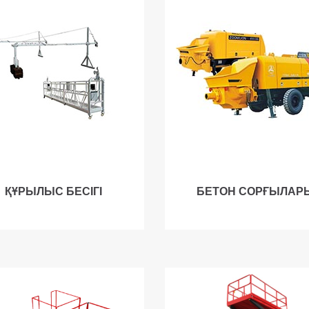
ҚҰРЫЛЫС БЕСІГІ
БЕТОН СОРҒЫЛАР