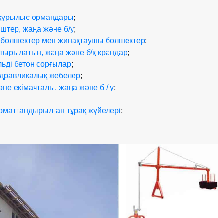
 құрылыс ормандары
;
іштер, жаңа және б/у
;
 бөлшектер мен жинақтаушы бөлшектер
;
астырылатын, жаңа және б/қ крандар
;
льді бетон сорғылар
;
идравликалық жебелер
;
не екімачталы, жаңа және б / у
;
втоматтандырылған тұрақ жүйелері
;