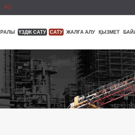
KZ
ТУРАЛЫ
ҮЗДІК САТУ
САТУ
ЖАЛҒА АЛУ
ҚЫЗМЕТ
БАЙ