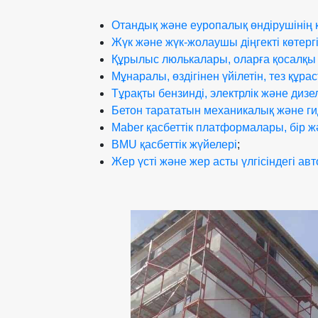
Отандық және еуропалық өндірушінің
Жүк және жүк-жолаушы діңгекті көтерг
Құрылыс люлькалары, оларға қосалқы
Мұнаралы, өздігінен үйілетін, тез құр
Тұрақты бензинді, электрлік және дизе
Бетон тарататын механикалық және г
Maber қасбеттік платформалары, бір жә
BMU қасбеттік жүйелері
;
Жер үсті және жер асты үлгісіндегі а