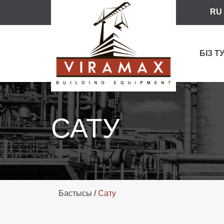
RU
БІЗ 
САТУ
Бастысы
/
Сату