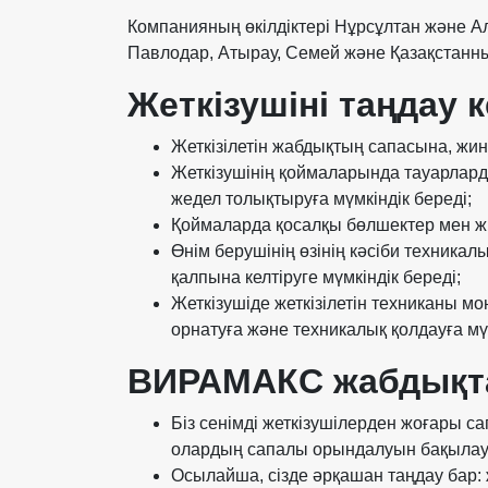
Компанияның өкілдіктері Нұрсұлтан және А
Павлодар, Атырау, Семей және Қазақстанны
Жеткізушіні таңдау 
Жеткізілетін жабдықтың сапасына, жи
Жеткізушінің қоймаларында тауарларды
жедел толықтыруға мүмкіндік береді;
Қоймаларда қосалқы бөлшектер мен ж
Өнім берушінің өзінің кәсіби техника
қалпына келтіруге мүмкіндік береді;
Жеткізушіде жеткізілетін техниканы мо
орнатуға және техникалық қолдауға мүм
ВИРАМАКС жабдықтар
Біз сенімді жеткізушілерден жоғары с
олардың сапалы орындалуын бақылау
Осылайша, сізде әрқашан таңдау бар: