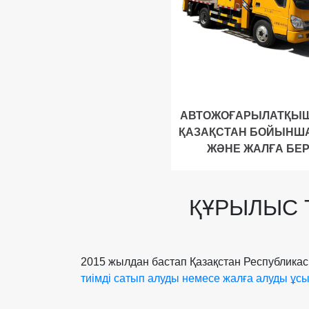
АВТОЖОҒАРЫЛАТҚЫШ
ҚАЗАҚСТАН БОЙЫНША
ЖӘНЕ ЖАЛҒА БЕ
ҚҰРЫЛЫС 
2015 жылдан бастап Қазақстан Республик
тиімді сатып алуды немесе жалға алуды ұс