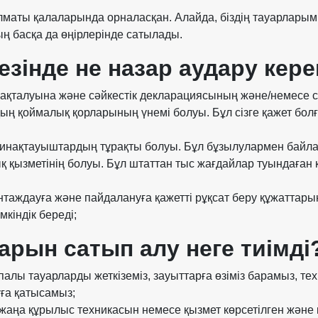
лматы қалаларында орналасқан. Алайда, біздің тауарларым
ң басқа да өңірлерінде сатылады.
кезінде не назар аудару кере
нақталуына және сәйкестік декларациясының және/немесе
ң қоймалық қорларының үнемі болуы. Бұл сізге қажет болға
инақтауыштардың тұрақты болуы. Бұл бұзылулармен байлан
лық қызметінің болуы. Бұл штаттан тыс жағдайлар туындаға
нтаждауға және пайдалануға қажетті рұқсат беру құжаттарын
кіндік береді;
ын сатып алу неге тиімді
апалы тауарларды жеткіземіз, зауыттарға өзіміз барамыз, 
ға қатысамыз;
 жаңа құрылыс техникасын немесе қызмет көрсетілген және