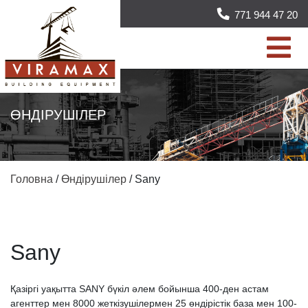
771 944 47 20
ӨНДІРУШІЛЕР
Головна
/
Өндірушілер
/
Sany
Sany
Қазіргі уақытта SANY бүкіл әлем бойынша 400-ден астам
агенттер мен 8000 жеткізушілермен 25 өндірістік база мен 100-