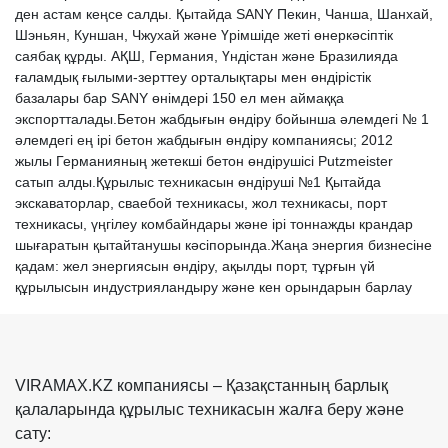
ден астам кеңсе салды. Қытайда SANY Пекин, Чанша, Шанхай,
Шэньян, Куншан, Чжухай және Үрімшіде жеті өнеркәсіптік
саябақ құрды. АҚШ, Германия, Үндістан және Бразилияда
ғаламдық ғылыми-зерттеу орталықтары мен өндірістік
базалары бар SANY өнімдері 150 ел мен аймаққа
экспортталады.Бетон жабдығын өндіру бойынша әлемдегі № 1
әлемдегі ең ірі бетон жабдығын өндіру компаниясы; 2012
жылы Германияның жетекші бетон өндірушісі Putzmeister
сатып алды.Құрылыс техникасын өндіруші №1 Қытайда
экскаваторлар, сваебой техникасы, жол техникасы, порт
техникасы, үңгілеу комбайндары және ірі тоннажды крандар
шығаратын қытайтанушы кәсіпорында.Жаңа энергия бизнесіне
қадам: жел энергиясын өндіру, ақылды порт, тұрғын үй
құрылысын индустрияландыру және кен орындарын барлау
VIRAMAX.KZ компаниясы – Қазақстанның барлық
қалаларында құрылыс техникасын жалға беру және
сату: