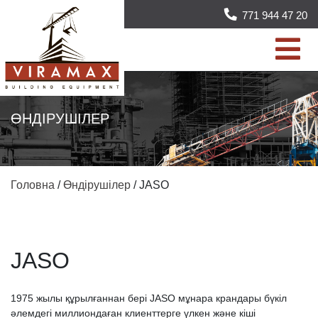
771 944 47 20
ӨНДІРУШІЛЕР
Головна
/
Өндірушілер
/
JASO
JASO
1975 жылы құрылғаннан бері JASO мұнара крандары бүкіл
әлемдегі миллиондаған клиенттерге үлкен және кіші