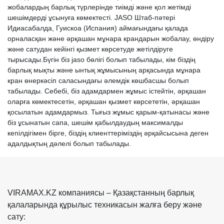
жобалардың барлық түрлерінде тиімді және қол жетімді
шешімдерді ұсынуға көмектесті. JASO Штаб-пәтері
Идиасабалда, Гуискоа (Испания) аймағындағы қалада
орналасқан және әрқашан мұнара крандарын жобалау, өндіру
және сатудан кейінгі қызмет көрсетуде жетілдіруге
тырысады.Бүгін біз jaso бөлігі болып табылады, кім біздің
барлық мықты және ынтық жұмысының арқасында мұнара
кран өнеркәсіп саласындағы әлемдік көшбасшы болып
табылады. Себебі, біз адамдармен жұмыс істейтін, әрқашан
оларға көмектесетін, әрқашан қызмет көрсететін, әрқашан
қосылатын адамдармыз. Тығыз жұмыс қарым-қатынасы және
біз ұсынатын сапа, шешім қабылдаудың максималды
кепілдігімен бірге, біздің клиенттеріміздің әрқайсысына деген
адалдықтың дәлелі болып табылады.
VIRAMAX.KZ компаниясы – Қазақстанның барлық
қалаларында құрылыс техникасын жалға беру және
сату: