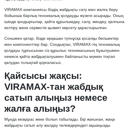
VIRAMAX компаниясы біздің жабдықты сату мен жалға беру
бойынша барлық техникалық қолдауды жүзеге асырады. Оның
ішінде қондырғылар, қайта құрылымдау, салу, жөндеу, қалпына
келтіру және сервистік қызмет көрсету қарастырылған.
Сонымен қатар, бізде әрқашан түпнұсқа қосалқы бөлшектер
мен компоненттер бар. Сондықтан, VIRAMAX-тің техникалық
қолдауы тұрғысынан сіз құрылыс техникасының бұзылуымен
немесе қайта жабдықталуымен байланысты мүмкін тоқтап
қалудан толықтай қорғаласыз..
Қайсысы жақсы:
VIRAMAX-тан жабдық
сатып алыңыз немесе
жалға алыңыз?
Мұнда көзқарас жеке болып табылады. Бір жағынан, жаңа
жабдықты сатып алу жалдау төлемдеріндегі ақшаңызды