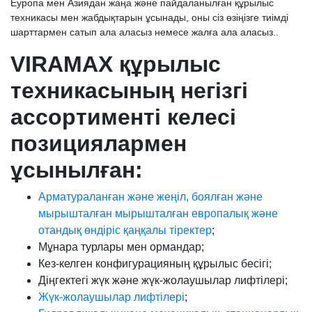
Еуропа мен Азиядан жаңа және пайдаланылған құрылыс
техникасы мен жабдықтарын ұсынады, оны сіз өзіңізге тиімді
шарттармен сатып ала аласыз немесе жалға ала аласыз..
VIRAMAX құрылыс
техникасының негізгі
ассортименті келесі
позициялармен
ұсынылған:
Арматураланған және жеңіл, боялған және
мырышталған мырышталған европалық және
отандық өндіріс қаңқалы тіректер
;
Мұнара турлары мен ормандар;
Кез-келген конфигурацияның құрылыс бесігі;
Діңгектегі жүк және жүк-жолаушылар лифтілері;
Жүк-жолаушылар лифтілері
;