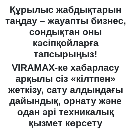
Құрылыс жабдықтарын
таңдау – жауапты бизнес,
сондықтан оны
кәсіпқойларға
тапсырыңыз!
VIRAMAX-ке хабарласу
арқылы сіз «кілтпен»
жеткізу, сату алдындағы
дайындық, орнату және
одан әрі техникалық
қызмет көрсету