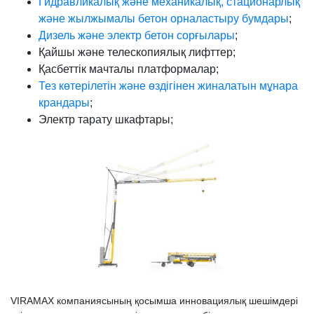
Гидравликалық және механикалық, стационарлық
және жылжымалы бетон орналастыру бумдары
;
Дизель және электр бетон сорғылары
;
Қайшы және телескопиялық лифттер;
Қасбеттік мачталы платформалар;
Тез көтерілетін және өздігінен жиналатын мұнара
крандары
;
Электр тарату шкафтары;
VIRAMAX компаниясының қосымша инновациялық шешімдері