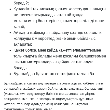
береді?;
Күнделікті техникалық қызмет көрсету қаншалықты
жиі жүзеге асырылады, атап айтқанда,
механизмнің бөліктеріне қызмет көрсетіледі және
қалай;
Аймақта жабдықты пайдалану кезінде сервистік
қолдауды кім көрсетеді және оның байланыс
ақпараты;
Қажет болса, мені қайда қажетті элементтермен
толықтыруға болады және қосалқы бөлшектермен
шығын материалдарын қайдан сатып алуға
болады;
Бұл жабдық Қазақстан сертификатталған ба.
Бұл жабдықты сатып алу кезінде сіз оның жұмыс қабілеттілігін
әрі қарайғы жабдықтаумен байланысты вакуумда болмас үшін
(мысалы, жүктерді көтеру биіктігін жоғарылататын діңгек
секцияларымен және жоғары жылдамдықтағы құрылыс
көтергіштері бар адамдармен) өзіңіз үшін анықтаған
сұрақтардың толық тізімі емес.