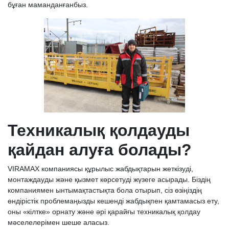
бұған маманданғанбыз.
Техникалық қолдауды
қайдан алуға болады?
VIRAMAX компаниясы құрылыс жабдықтарын жеткізуді,
монтаждауды және қызмет көрсетуді жүзеге асырады. Біздің
компаниямен ынтымақтастықта бола отырып, сіз өзіңіздің
өндірістік проблемаңызды кешенді жабдықпен қамтамасыз ету,
оны «кілтке» орнату және әрі қарайғы техникалық қолдау
мәселелерімен шеше аласыз.