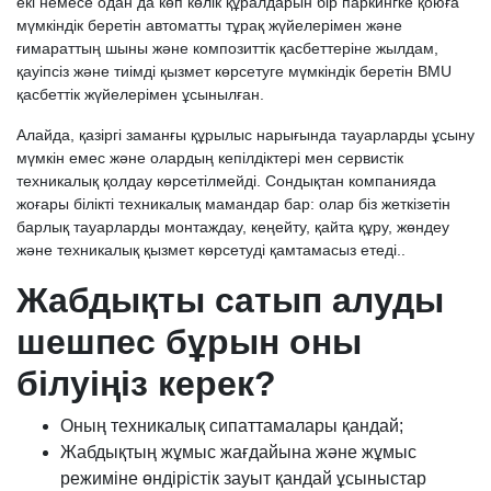
екі немесе одан да көп көлік құралдарын бір паркингке қоюға
мүмкіндік беретін автоматты тұрақ жүйелерімен және
ғимараттың шыны және композиттік қасбеттеріне жылдам,
қауіпсіз және тиімді қызмет көрсетуге мүмкіндік беретін BMU
қасбеттік жүйелерімен ұсынылған.
Алайда, қазіргі заманғы құрылыс нарығында тауарларды ұсыну
мүмкін емес және олардың кепілдіктері мен сервистік
техникалық қолдау көрсетілмейді. Сондықтан компанияда
жоғары білікті техникалық мамандар бар: олар біз жеткізетін
барлық тауарларды монтаждау, кеңейту, қайта құру, жөндеу
және техникалық қызмет көрсетуді қамтамасыз етеді..
Жабдықты сатып алуды
шешпес бұрын оны
білуіңіз керек?
Оның техникалық сипаттамалары қандай;
Жабдықтың жұмыс жағдайына және жұмыс
режиміне өндірістік зауыт қандай ұсыныстар