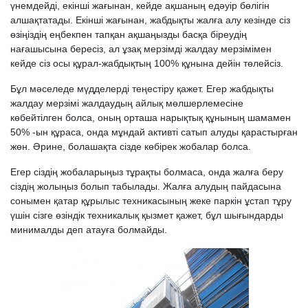
үнемдейді, екінші жағынан, кейде ақшаның едәуір бөлігін
алшақтатады. Екінші жағынан, жабдықты жалға алу кезінде сіз
өзіңіздің еңбекпен тапқан ақшаңызды басқа біреудің
нағашысына бересіз, ал ұзақ мерзімді жалдау мерзімімен
кейде сіз осы құрал-жабдықтың 100% құнына дейін төлейсіз.
Бұл мәселеде мүдделерді теңестіру қажет. Егер жабдықты
жалдау мерзімі жалдаудың айлық мөлшерлемесіне
көбейтілген болса, оның орташа нарықтық құнының шамамен
50% -ын құраса, онда мұндай активті сатып алуды қарастырған
жөн. Әрине, болашақта сізде көбірек жобалар болса.
Егер сіздің жобаларыңыз тұрақты болмаса, онда жалға беру
сіздің жолыңыз болып табылады. Жалға алудың пайдасына
сонымен қатар құрылыс техникасының жеке паркін ұстап тұру
үшін сізге өзіндік техникалық қызмет қажет, бұл шығындарды
минималды деп атауға болмайды.