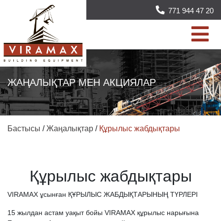
771 944 47 20
ЖАҢАЛЫҚТАР МЕН АКЦИЯЛАР
Бастысы
/
Жаңалықтар
/
Құрылыс жабдықтары
Құрылыс жабдықтары
VIRAMAX ұсынған ҚҰРЫЛЫС ЖАБДЫҚТАРЫНЫҢ ТҮРЛЕРІ
15 жылдан астам уақыт бойы VIRAMAX құрылыс нарығына