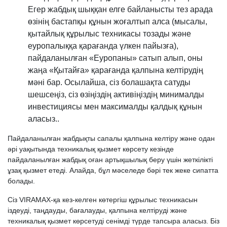
Егер жабдық шыққан елге байланысты тез арада
өзінің бастапқы құнын жоғалтып алса (мысалы,
қытайлық құрылыс техникасы тозады және
еуропалыққа қарағанда үлкен пайызға),
пайдаланылған «Еуропаны» сатып алып, оны
жаңа «Қытайға» қарағанда қалпына келтірудің
мәні бар. Осылайша, сіз болашақта сатуды
шешсеңіз, сіз өзіңіздің активіңіздің минималды
инвестициясы мен максималды қалдық құнын
аласыз..
Пайдаланылған жабдықты сапалы қалпына келтіру және одан
әрі уақытында техникалық қызмет көрсету кезінде
пайдаланылған жабдық оған артықшылық беру үшін жеткілікті
ұзақ қызмет етеді. Алайда, бұл мәселеде бәрі тек жеке сипатта
болады.
Сіз VIRAMAX-қа кез-келген көтергіш құрылыс техникасын
іздеуді, таңдауды, бағалауды, қалпына келтіруді және
техникалық қызмет көрсетуді сенімді түрде тапсыра аласыз. Біз