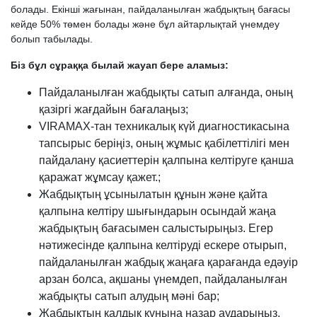
болады. Екінші жағынан, пайдаланылған жабдықтың бағасы
кейде 50% төмен болады және бұл айтарлықтай үнемдеу
болып табылады.
Біз бұл сұраққа былай жауап бере аламыз:
Пайдаланылған жабдықты сатып алғанда, оның
қазіргі жағдайын бағалаңыз;
VIRAMAX-тан техникалық күй диагностикасына
тапсырыс беріңіз, оның жұмыс қабілеттілігі мен
пайдалану қасиеттерін қалпына келтіруге қанша
қаражат жұмсау қажет.;
Жабдықтың ұсынылатын құнын және қайта
қалпына келтіру шығындарын осындай жаңа
жабдықтың бағасымен салыстырыңыз. Егер
нәтижесінде қалпына келтіруді ескере отырып,
пайдаланылған жабдық жаңаға қарағанда едәуір
арзан болса, ақшаны үнемдеп, пайдаланылған
жабдықты сатып алудың мәні бар;
Жабдықтың қалдық құнына назар аударыңыз.