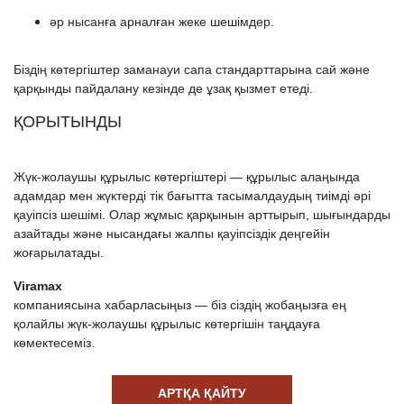
әр нысанға арналған жеке шешімдер.
Біздің көтергіштер заманауи сапа стандарттарына сай және
қарқынды пайдалану кезінде де ұзақ қызмет етеді.
ҚОРЫТЫНДЫ
Жүк-жолаушы құрылыс көтергіштері — құрылыс алаңында
адамдар мен жүктерді тік бағытта тасымалдаудың тиімді әрі
қауіпсіз шешімі. Олар жұмыс қарқынын арттырып, шығындарды
азайтады және нысандағы жалпы қауіпсіздік деңгейін
жоғарылатады.
Viramax
компаниясына хабарласыңыз — біз сіздің жобаңызға ең
қолайлы жүк-жолаушы құрылыс көтергішін таңдауға
көмектесеміз.
АРТҚА ҚАЙТУ