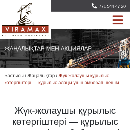
771 944 47 20
ЖАҢАЛЫҚТАР МЕН АКЦИЯЛАР
Бастысы
/
Жаңалықтар
/
Жүк-жолаушы құрылыс
көтергіштері — құрылыс алаңы үшін әмбебап шешім
Жүк-жолаушы құрылыс
көтергіштері — құрылыс