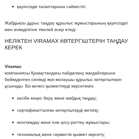
қауіпсіздік талаптарына сәйкестігі.
Жабдықты дұрыс таңдау құрылыс жұмыстарының қауіпсіздігі
мен өнімділігіне тікелей әсер етеді.
НЕЛІКТЕН VIRAMAX КӨТЕРГІШТЕРІН ТАҢДАУ
КЕРЕК
Viramax
компаниясы Қазақстандағы пайдалану жағдайларына
бейімделген сенімді жүк-жолаушы құрылыс көтергіштерін
ұсынады. Біз келесі қызметтерді көрсетеміз:
кәсіби кеңес беру және жабдық таңдау;
сертификатталған көтергіштерді жеткізу;
монтаждау және іске қосу-реттеу жұмыстары;
техникалық және сервистік қызмет көрсету;