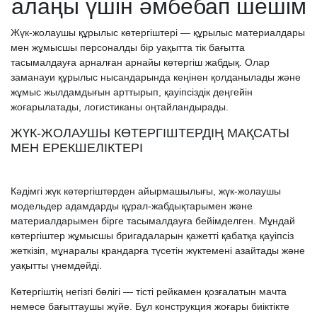
алаңы үшін әмбебап шешім
Жүк-жолаушы құрылыс көтергіштері — құрылыс материалдары
мен жұмысшы персоналды бір уақытта тік бағытта
тасымалдауға арналған арнайы көтергіш жабдық. Олар
заманауи құрылыс нысандарында кеңінен қолданылады және
жұмыс жылдамдығын арттырып, қауіпсіздік деңгейін
жоғарылатады, логистиканы оңтайландырады.
ЖҮК-ЖОЛАУШЫ КӨТЕРГІШТЕРДІҢ МАҚСАТЫ
МЕН ЕРЕКШЕЛІКТЕРІ
Кәдімгі жүк көтергіштерден айырмашылығы, жүк-жолаушы
модельдер адамдарды құрал-жабдықтарымен және
материалдарымен бірге тасымалдауға бейімделген. Мұндай
көтергіштер жұмысшы бригадаларын қажетті қабатқа қауіпсіз
жеткізіп, мұнаралы крандарға түсетін жүктемені азайтады және
уақытты үнемдейді.
Көтергіштің негізгі бөлігі — тісті рейкамен қозғалатын мачта
немесе бағыттаушы жүйе. Бұл конструкция жоғары биіктікте