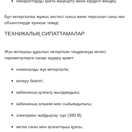
ғимараттарды қайта жаңғырту және күрделі жөндеу.
Бұл көтергіштер жұмыс кестесі тығыз және персонал саны көп
объектілерде ерекше тиімді.
ТЕХНИКАЛЫҚ СИПАТТАМАЛАР
Жүк-жолаушы құрылыс көтергішін таңдағанда келесі
параметрлерге назар аудару қажет:
номиналды жүк көтергіштік;
көтеру биіктігі;
кабинаның қозғалу жылдамдығы;
кабинаның өлшемі мен сыйымдылығы;
электрмен жабдықтау түрі (380 В);
жетек саны мен қозғалтқыш қуаты;