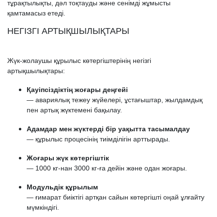
тұрақтылықты, дәл тоқтауды және сенімді жұмысты
қамтамасыз етеді.
НЕГІЗГІ АРТЫҚШЫЛЫҚТАРЫ
Жүк-жолаушы құрылыс көтергіштерінің негізгі
артықшылықтары:
Қауіпсіздіктің жоғары деңгейі
— авариялық тежеу жүйелері, ұстағыштар, жылдамдық
пен артық жүктемені бақылау.
Адамдар мен жүктерді бір уақытта тасымалдау
— құрылыс процесінің тиімділігін арттырады.
Жоғары жүк көтергіштік
— 1000 кг-нан 3000 кг-ға дейін және одан жоғары.
Модульдік құрылым
— ғимарат биіктігі артқан сайын көтергішті оңай ұлғайту
мүмкіндігі.