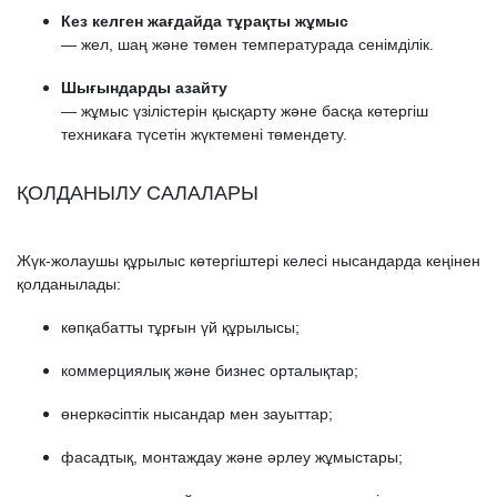
Кез келген жағдайда тұрақты жұмыс
— жел, шаң және төмен температурада сенімділік.
Шығындарды азайту
— жұмыс үзілістерін қысқарту және басқа көтергіш
техникаға түсетін жүктемені төмендету.
ҚОЛДАНЫЛУ САЛАЛАРЫ
Жүк-жолаушы құрылыс көтергіштері келесі нысандарда кеңінен
қолданылады:
көпқабатты тұрғын үй құрылысы;
коммерциялық және бизнес орталықтар;
өнеркәсіптік нысандар мен зауыттар;
фасадтық, монтаждау және әрлеу жұмыстары;