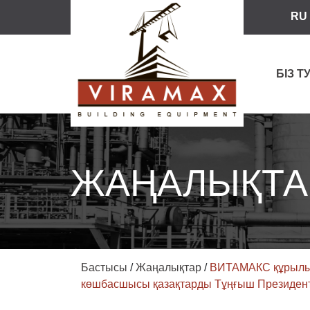
RU
БІЗ 
ЖАҢАЛЫҚТА
Бастысы
/
Жаңалықтар
/
ВИТАМАКС құрылыс 
көшбасшысы қазақтарды Тұңғыш Президент