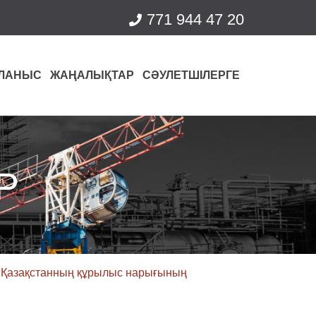
771 944 47 20
ЛАНЫС
ЖАҢАЛЫҚТАР
СӘУЛЕТШІЛЕРГЕ
Р
а Қазақстанның құрылыс нарығының