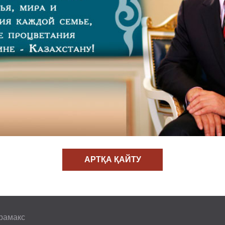
АРТҚА ҚАЙТУ
ирамакс