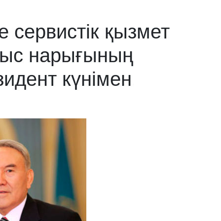
 сервистік қызмет
лыс нарығының
идент күнімен