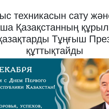
 техникасын сату және
нша Қазақстанның құры
азақтарды Тұңғыш През
құттықтайды