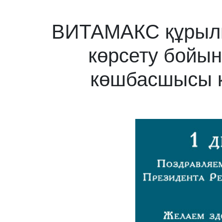
ВИТАМАКС құрылыс
көрсету бойы
көшбасшысы қ