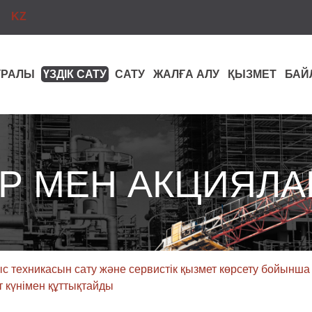
KZ
ТУРАЛЫ
ҮЗДІК САТУ
САТУ
ЖАЛҒА АЛУ
ҚЫЗМЕТ
БАЙ
Р МЕН АКЦИЯЛА
техникасын сату және сервистік қызмет көрсету бойынш
 күнімен құттықтайды