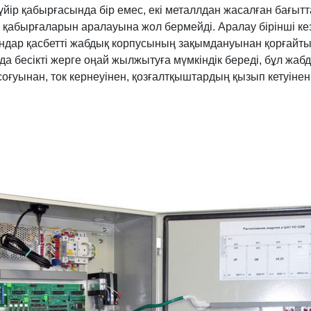
бүйір қабырғасында бір емес, екі металлдан жасалған бағыт
 қабырғаларын аралауына жол бермейді. Аралау бірінші к
ржындар қасбетті жабдық корпусының зақымдануынан қорғайт
да бесікті жерге оңай жылжытуға мүмкіндік береді, бұл жа
соғуынан, ток кернеуінен, қозғалтқыштардың қызып кетуінен 