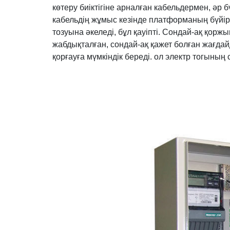
көтеру биіктігіне арналған кабельдермен, әр 
кабельдің жұмыс кезінде платформаның бүйір
тозуына әкеледі, бұл қауіпті. Сондай-ақ қо
жабдықталған, сондай-ақ қажет болған жағдай
қорғауға мүмкіндік береді. ол электр тогының 