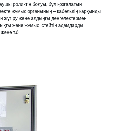
таушы роликтің болуы, бұл қозғалатын
езекте жұмыс органының – кабельдің қарқынды
ын жүгіру және алдыңғы дөңгелектермен
бдықты және жұмыс істейтін адамдарды
және т.б.