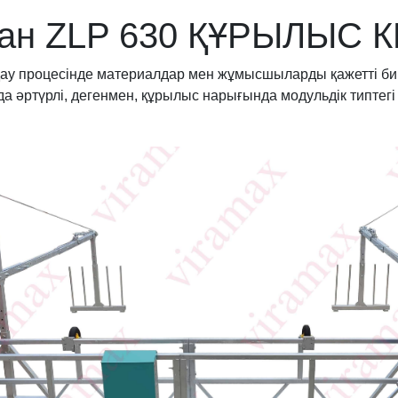
ан ZLP 630 ҚҰРЫЛЫС 
ау процесінде материалдар мен жұмысшыларды қажетті биік
а әртүрлі, дегенмен, құрылыс нарығында модульдік типтегі