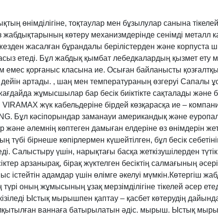
тың өнімділігіне, тоқтаулар мен бұзылулар санына тікелей
X өз жабдықтарының көтеру механизмдерінде сенімді металл
– жезден жасалған бұрандалы берілістерден және корпуста
масыз етеді. Бұл жабдық қымбат лебедкалардың қызмет ету
кем емес қорғаныс класына ие. Осыған байланысты қозғалтқ
дейін артады. , шаң мен температураның өзгеруі Сапалы ұ
жағдайда жұмысшылар бар бесік биіктікте сақталады және 
 VIRAMAX жүк кабельдеріне бірдей көзқарасқа ие – компани
NG. Бұл кәсіпорындар заманауи американдық және еуропа
 және әлемнің көптеген дамыған елдеріне өз өнімдерін жетк
 түбі бірнеше көпірлермен күшейтілген, бұл бесік себетінің е
ереді. Салыстыру үшін, нарықтағы басқа жеткізушілерден тү
іктер арзанырақ, бірақ жүктелген бесіктің салмағының әсер
ыс істейтін адамдар үшін өлімге әкелуі мүмкін.Көтергіш жа
рі оның жұмысының ұзақ мерзімділігіне тікелей әсер етед
зіледі Ыстық мырышпен қаптау – қасбет көтерудің дайында
лқытылған ваннаға батырылатын әдіс. мырыш. Ыстық мырыш