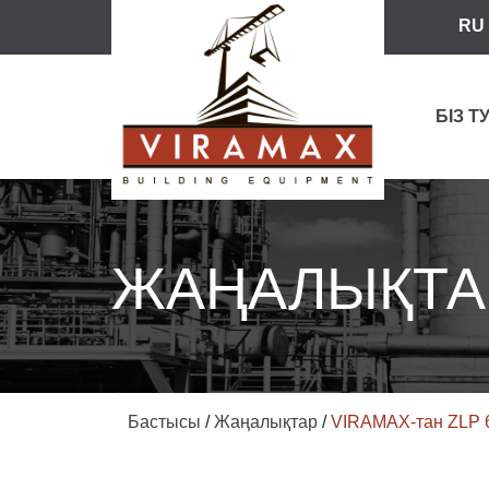
RU
БІЗ 
ЖАҢАЛЫҚТА
Бастысы
/
Жаңалықтар
/
VIRAMAX-тан ZLP