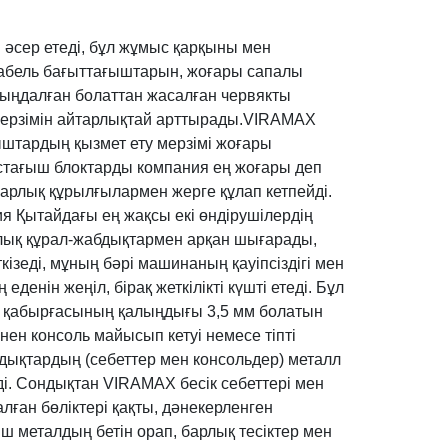
 әсер етеді, бұл жұмыс қарқыны мен
 кабель бағыттағыштарын, жоғары сапалы
 шыңдалған болаттан жасалған червякты
 мерзімін айтарлықтай арттырады.VIRAMAX
ыштардың қызмет ету мерзімі жоғары
стағыш блоктарды компания ең жоғары деп
барлық құрылғылармен жерге құлап кетпейді.
я Қытайдағы ең жақсы екі өндірушілердің
лық құрал-жабдықтармен арқан шығарады,
ізеді, мұның бәрі машинаның қауіпсіздігі мен
денін жеңіл, бірақ жеткілікті күшті етеді. Бұл
тік қабырғасының қалыңдығы 3,5 мм болатын
інен консоль майысып кетуі немесе тіпті
бдықтардың (себеттер мен консольдер) металл
і. Сондықтан VIRAMAX бесік себеттері мен
лған бөліктері қақты, дәнекерленген
 металдың бетін орап, барлық тесіктер мен