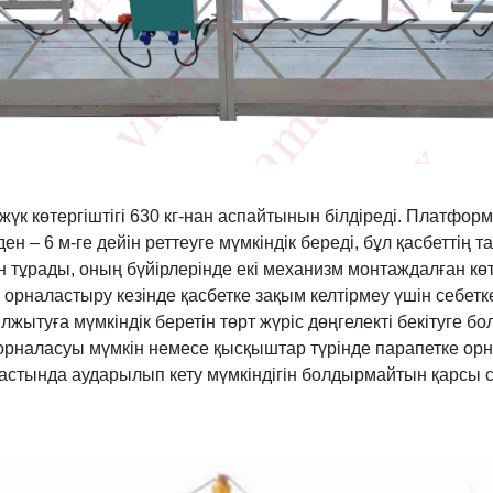
үк көтергіштігі 630 кг-нан аспайтынын білдіреді. Платформа
н – 6 м-ге дейін реттеуге мүмкіндік береді, бұл қасбеттің т
ұрады, оның бүйірлерінде екі механизм монтаждалған көтерг
рналастыру кезінде қасбетке зақым келтірмеу үшін себетке 
лжытуға мүмкіндік беретін төрт жүріс дөңгелекті бекітуге б
 орналасуы мүмкін немесе қысқыштар түрінде парапетке ор
 астында аударылып кету мүмкіндігін болдырмайтын қарсы с