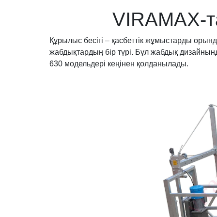
VIRAMAX-т
Құрылыс бесігі – қасбеттік жұмыстарды орынд
жабдықтардың бір түрі. Бұл жабдық дизайнынд
630 модельдері кеңінен қолданылады.