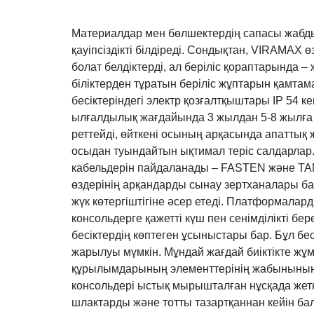
Материалдар мен бөлшектердің сапасы жабдық
қауіпсіздікті білдіреді. Сондықтан, VIRAMA
болат белдіктерді, ал беріліс қораптарында 
біліктерден тұратын беріліс жұптарын қамта
бесіктеріндегі электр қозғалтқыштары IP 54 
ылғалдылық жағдайында 3 жылдан 5-8 жылға 
реттейді, өйткені осының арқасында апаттық 
осыдан туындайтын ықтимал теріс салдарлар.
кабельдерін пайдаланады – FASTEN және TA
өздерінің арқандарды сынау зертханалары бар
жүк көтергіштігіне әсер етеді. Платформалардың
консольдерге қажетті күш пен сенімділікті б
бесіктердің көптеген ұсыныстары бар. Бұл бес
жарылуы мүмкін. Мұндай жағдай биіктікте жұм
құрылымдарының элементтерінің жабынының тү
консольдері ыстық мырышталған нұсқада жеткі
шлактарды және тотты тазартқаннан кейін ба