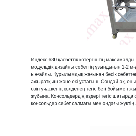
Индекс 630 қасбеттік көтергіштің максималды ж
модульдік дизайны себеттің ұзындығын 1-2 м-де
ыңғайлы. Құрылымдық жағынан бесік себеттен т
ажыратқыш және екі ұстағыш. Сондай-ақ, оны о
өзін учаскенің көлденең тегіс беті бойымен жы
жұбына. Консольдердің өздері тегіс шатырда
консольдер себет салмағы мен ондағы жүктің