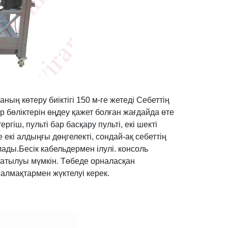
ның көтеру биіктігі 150 м-ге жетеді Себеттің
ар бөліктерін өңдеу қажет болған жағдайда өте
іш, пульті бар басқару пульті, екі шекті
екі алдыңғы дөңгелекті, сондай-ақ себеттің
олады.Бесік кабельдермен ілулі. консоль
натылуы мүмкін. Төбеде орналасқан
алмақтармен жүктелуі керек.