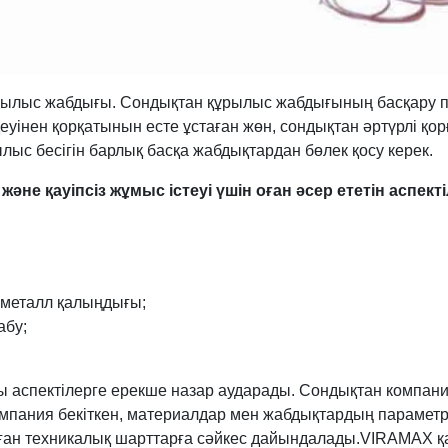
құрылыс жабдығы. Сондықтан құрылыс жабдығының басқару пу
деуінен қорқатынын есте ұстаған жөн, сондықтан әртүрлі қор
лыс бесігін барлық басқа жабдықтардан бөлек қосу керек.
і және қауіпсіз жұмыс істеуі үшін оған әсер ететін аспе
 металл қалыңдығы;
абу;
аспектілерге ерекше назар аударады. Сондықтан компания
омпания бекіткен, материалдар мен жабдықтардың парамет
лған техникалық шарттарға сәйкес дайындалады.VIRAMAX қа