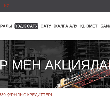
KZ
ТУРАЛЫ
ҮЗДІК САТУ
САТУ
ЖАЛҒА АЛУ
ҚЫЗМЕТ
БАЙ
Р МЕН АКЦИЯЛА
 630 ҚҰРЫЛЫС КРЕДИТТЕРІ