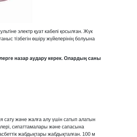
льтіне электр қуат кабелі қосылған. Жүк
ғаныс тізбегін өшіру жүйелерінің болуына
ктілерге назар аудару керек. Олардың саны
 сату және жалға алу үшін сатып алатын
рлері, сипаттамалары және сапасына
сбеттік жабдықтары жабдықталған. 100 м