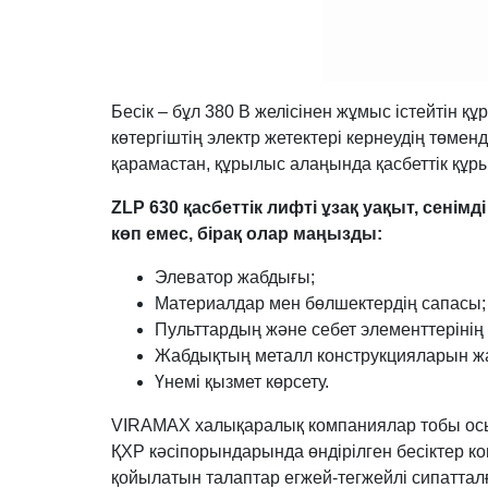
Бесік – бұл 380 В желісінен жұмыс істейтін 
көтергіштің электр жетектері кернеудің төмен
қарамастан, құрылыс алаңында қасбеттік құры
ZLP 630 қасбеттік лифті ұзақ уақыт, сенімд
көп емес, бірақ олар маңызды:
Элеватор жабдығы;
Материалдар мен бөлшектердің сапасы;
Пульттардың және себет элементтерінің
Жабдықтың металл конструкцияларын ж
Үнемі қызмет көрсету.
VIRAMAX халықаралық компаниялар тобы осы 
ҚХР кәсіпорындарында өндірілген бесіктер к
қойылатын талаптар егжей-тегжейлі сипатта