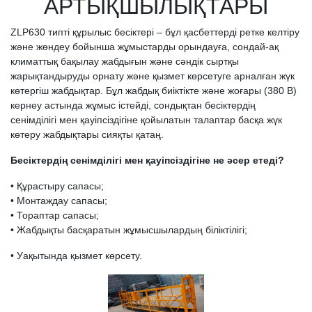
АРТЫҚШЫЛЫҚТАРЫ
ZLP630 типті құрылыс бесіктері – бұл қасбеттерді ретке келтіру
және жөндеу бойынша жұмыстарды орындауға, сондай-ақ
климаттық бақылау жабдығын және сәндік сыртқы
жарықтандыруды орнату және қызмет көрсетуге арналған жүк
көтергіш жабдықтар. Бұл жабдық биіктікте және жоғары (380 В)
кернеу астында жұмыс істейді, сондықтан бесіктердің
сенімділігі мен қауіпсіздігіне қойылатын талаптар басқа жүк
көтеру жабдықтары сияқты қатаң.
Бесіктердің сенімділігі мен қауіпсіздігіне не әсер етеді?
• Құрастыру сапасы;
• Монтаждау сапасы;
• Тораптар сапасы;
• Жабдықты басқаратын жұмысшылардың біліктілігі;
• Уақытында қызмет көрсету.