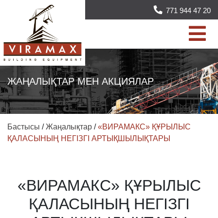
771 944 47 20
ЖАҢАЛЫҚТАР МЕН АКЦИЯЛАР
Бастысы
/
Жаңалықтар
/
«ВИРАМАКС» ҚҰРЫЛЫС
ҚАЛАСЫНЫҢ НЕГІЗГІ АРТЫҚШЫЛЫҚТАРЫ
«ВИРАМАКС» ҚҰРЫЛЫС
ҚАЛАСЫНЫҢ НЕГІЗГІ