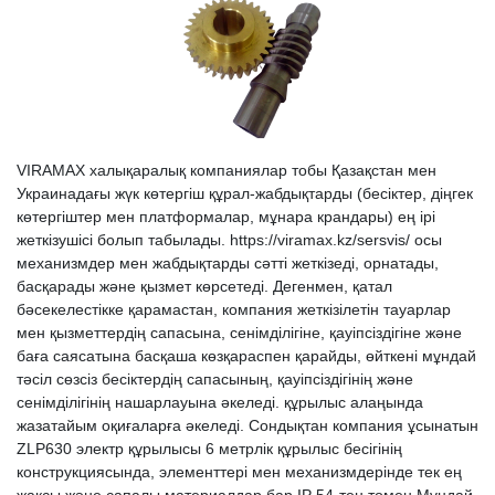
VIRAMAX халықаралық компаниялар тобы Қазақстан мен
Украинадағы жүк көтергіш құрал-жабдықтарды (бесіктер, діңгек
көтергіштер мен платформалар, мұнара крандары) ең ірі
жеткізушісі болып табылады. https://viramax.kz/sersvis/ осы
механизмдер мен жабдықтарды сәтті жеткізеді, орнатады,
басқарады және қызмет көрсетеді. Дегенмен, қатал
бәсекелестікке қарамастан, компания жеткізілетін тауарлар
мен қызметтердің сапасына, сенімділігіне, қауіпсіздігіне және
баға саясатына басқаша көзқараспен қарайды, өйткені мұндай
тәсіл сөзсіз бесіктердің сапасының, қауіпсіздігінің және
сенімділігінің нашарлауына әкеледі. құрылыс алаңында
жазатайым оқиғаларға әкеледі. Сондықтан компания ұсынатын
ZLP630 электр құрылысы 6 метрлік құрылыс бесігінің
конструкциясында, элементтері мен механизмдерінде тек ең