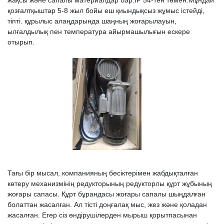
жақсы және сапалы материалдар бар.IP 54-тен төмен.Мұндай
қозғалтқыштар 5-8 жыл бойы еш қиындықсыз жұмыс істейді,
тіпті. құрылыс алаңдарында шаңның жоғарылауын,
ылғалдылық пен температура айырмашылығын ескере
отырып.
Тағы бір мысал, компанияның бесіктерімен жабдықталған
көтеру механизмінің редукторының редукторлы құрт жұбының
жоғары сапасы. Құрт бұрандасы жоғары сапалы шыңдалған
болаттан жасалған. Ал тісті доңғалақ мыс, жез және қоладан
жасалған. Егер сіз өндірушілерден мырыш қорытпасынан