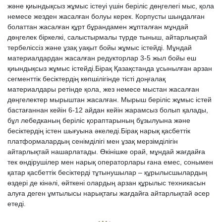
және қиындықсыз жұмыс істеуі үшін беріліс дөңгелегі мыс, қола
немесе жезден жасалған болуы керек. Корпусты шыңдалған
болаттан жасалған құрт бұрандамен жұпталған мұндай
дөңгелек біркелкі, салыстырмалы түрде тыныш, айтарлықтай
тербеліссіз және ұзақ уақыт бойы жұмыс істейді. Мұндай
материалдардан жасалған редукторлар 3-5 жыл бойы еш
қиындықсыз жұмыс істейді.Бірақ Қазақстанда ұсынылған арзан
сегменттік бесіктердің көпшілігінде тісті доңғалақ
материалдары ретінде қола, жез немесе мыстан жасалған
дөңгелектер мырыштан жасалған. Мырыш беріліс жұмыс істей
бастағаннан кейін 6-12 айдан кейін жарамсыз болып қалады,
бұл лебедканың беріліс қораптарының бұзылуына және
бесіктердің істен шығуына әкеледі.Бірақ нарық қасбеттік
платформалардың сенімділігі мен ұзақ мерзімділігін
айтарлықтай нашарлатады. Өкінішке орай, мұндай жағдайға
тек өндірушілер мен нарық операторлары ғана емес, сонымен
қатар қасбеттік бесіктерді тұтынушылар – құрылысшылардың
өздері де кінәлі, өйткені олардың арзан құрылыс техникасын
алуға деген ұмтылысы нарықтағы жағдайға айтарлықтай әсер
етеді.