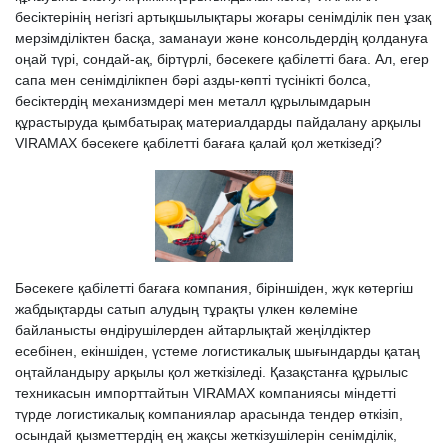
бесіктерінің негізгі артықшылықтары жоғары сенімділік пен ұзақ
мерзімділіктен басқа, заманауи және консольдердің қолдануға
оңай түрі, сондай-ақ, біртүрлі, бәсекеге қабілетті баға. Ал, егер
сапа мен сенімділікпен бәрі азды-көпті түсінікті болса,
бесіктердің механизмдері мен металл құрылымдарын
құрастыруда қымбатырақ материалдарды пайдалану арқылы
VIRAMAX бәсекеге қабілетті бағаға қалай қол жеткізеді?
Бәсекеге қабілетті бағаға компания, біріншіден, жүк көтергіш
жабдықтарды сатып алудың тұрақты үлкен көлеміне
байланысты өндірушілерден айтарлықтай жеңілдіктер
есебінен, екіншіден, үстеме логистикалық шығындарды қатаң
оңтайландыру арқылы қол жеткізіледі. Қазақстанға құрылыс
техникасын импорттайтын VIRAMAX компаниясы міндетті
түрде логистикалық компаниялар арасында тендер өткізіп,
осындай қызметтердің ең жақсы жеткізушілерін сенімділік,