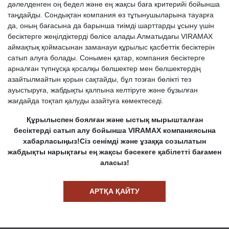
дәлелденген оң бедел және ең жақсы баға критерийі бойынша
таңдайды. Сондықтан компания өз тұтынушыларына тауарға
да, оның бағасына да барынша тиімді шарттарды ұсыну үшін
бесіктерге жеңілдіктерді бөлісе алады.Алматыдағы VIRAMAX
аймақтық қоймасынан заманауи құрылыс қасбеттік бесіктерін
сатып алуға болады. Сонымен қатар, компания бесіктерге
арналған түпнұсқа қосалқы бөлшектер мен бөлшектердің
азайтылмайтын қорын сақтайды, бұл тозған бөлікті тез
ауыстыруға, жабдықты қалпына келтіруге және бұзылған
жағдайда тоқтап қалуды азайтуға көмектеседі.
Құрылыспен боялған және ыстық мырышталған
бесіктерді сатып алу бойынша VIRAMAX компаниясына
хабарласыңыз!Сіз сенімді және ұзаққа созылатын
жабдықты нарықтағы ең жақсы бәсекеге қабілетті бағамен
аласыз!
АРТҚА ҚАЙТУ