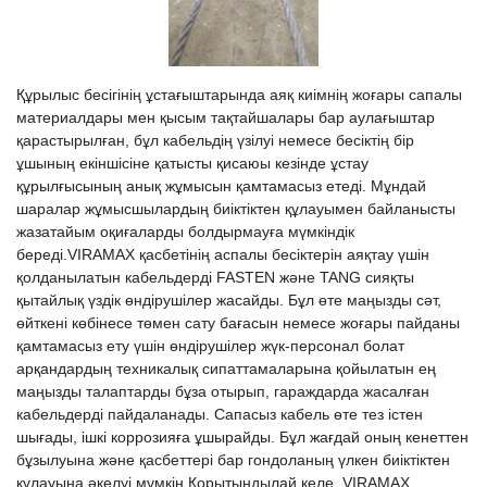
Құрылыс бесігінің ұстағыштарында аяқ киімнің жоғары сапалы
материалдары мен қысым тақтайшалары бар аулағыштар
қарастырылған, бұл кабельдің үзілуі немесе бесіктің бір
ұшының екіншісіне қатысты қисаюы кезінде ұстау
құрылғысының анық жұмысын қамтамасыз етеді. Мұндай
шаралар жұмысшылардың биіктіктен құлауымен байланысты
жазатайым оқиғаларды болдырмауға мүмкіндік
береді.VIRAMAX қасбетінің аспалы бесіктерін аяқтау үшін
қолданылатын кабельдерді FASTEN және TANG сияқты
қытайлық үздік өндірушілер жасайды. Бұл өте маңызды сәт,
өйткені көбінесе төмен сату бағасын немесе жоғары пайданы
қамтамасыз ету үшін өндірушілер жүк-персонал болат
арқандардың техникалық сипаттамаларына қойылатын ең
маңызды талаптарды бұза отырып, гараждарда жасалған
кабельдерді пайдаланады. Сапасыз кабель өте тез істен
шығады, ішкі коррозияға ұшырайды. Бұл жағдай оның кенеттен
бұзылуына және қасбеттері бар гондоланың үлкен биіктіктен
құлауына әкелуі мүмкін.Қорытындылай келе, VIRAMAX