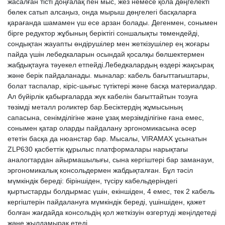
жасалған тісті доңғалақ пен мыс, жез немесе қола дөңгелекті
бөлек сатып алсаңыз, онда мырыш дөңгелегі басқаларға
қарағанда шамамен үш есе арзан болады. Дегенмен, сонымен
бірге редуктор жұбының беріктігі соншалықты төмендейді,
сондықтан жауапты өндірушілер мен жеткізушілер ең жоғары
пайда үшін лебедкаларын осындай қосалқы бөлшектермен
жабдықтауға тәуекел етпейді.Лебедкалардың өздері жақсырақ
және берік пайдаланады. мыналар: кабель бағыттағыштары,
болат таспалар, кіріс-шығыс түтіктері және басқа материалдар.
Ал бүйірлік қабырғаларда жүк кабелін бағыттайтын тозуға
төзімді металл роликтер бар.Бесіктердің жұмысының
сапасына, сенімділігіне және ұзақ мерзімділігіне ғана емес,
сонымен қатар оларды пайдалану эргономикасына әсер
ететін басқа да нюанстар бар. Мысалы, VIRAMAX ұсынатын
ZLP630 қасбеттік құрылыс платформалары нарықтағы
аналогтардан айырмашылығы, сына кергіштері бар заманауи,
эргономикалық консольдермен жабдықталған. Бұл тәсіл
мүмкіндік береді: біріншіден, түсіру кабельдеріндегі
қыртыстарды болдырмас үшін, екіншіден, 4 емес, тек 2 кабель
кергіштерін пайдалануға мүмкіндік береді, үшіншіден, қажет
болған жағдайда консольдің қол жеткізуін өзгертуді жеңілдетеді
және жылдамырақ етеді.