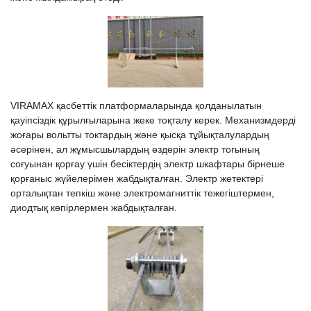
VIRAMAX қасбеттік платформаларында қолданылатын
қауіпсіздік құрылғыларына жеке тоқталу керек. Механизмдерді
жоғары вольтты токтардың және қысқа тұйықталулардың
әсерінен, ал жұмысшылардың өздерін электр тогының
соғуынан қорғау үшін бесіктердің электр шкафтары бірнеше
қорғаныс жүйелерімен жабдықталған. Электр жетектері
орталықтан тепкіш және электромагниттік тежегіштермен,
диодтық көпірлермен жабдықталған.