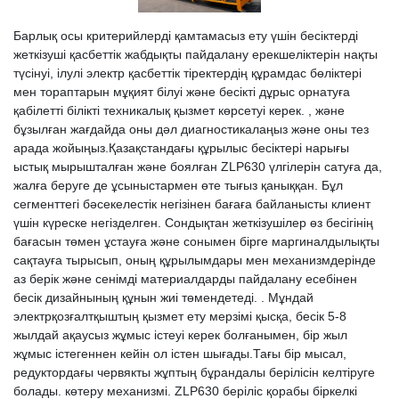
Барлық осы критерийлерді қамтамасыз ету үшін бесіктерді
жеткізуші қасбеттік жабдықты пайдалану ерекшеліктерін нақты
түсінуі, ілулі электр қасбеттік тіректердің құрамдас бөліктері
мен тораптарын мұқият білуі және бесікті дұрыс орнатуға
қабілетті білікті техникалық қызмет көрсетуі керек. , және
бұзылған жағдайда оны дәл диагностикалаңыз және оны тез
арада жойыңыз.Қазақстандағы құрылыс бесіктері нарығы
ыстық мырышталған және боялған ZLP630 үлгілерін сатуға да,
жалға беруге де ұсыныстармен өте тығыз қаныққан. Бұл
сегменттегі бәсекелестік негізінен бағаға байланысты клиент
үшін күреске негізделген. Сондықтан жеткізушілер өз бесігінің
бағасын төмен ұстауға және сонымен бірге маргиналдылықты
сақтауға тырысып, оның құрылымдары мен механизмдерінде
аз берік және сенімді материалдарды пайдалану есебінен
бесік дизайнының құнын жиі төмендетеді. . Мұндай
электрқозғалтқыштың қызмет ету мерзімі қысқа, бесік 5-8
жылдай ақаусыз жұмыс істеуі керек болғанымен, бір жыл
жұмыс істегеннен кейін ол істен шығады.Тағы бір мысал,
редуктордағы червякты жұптың бұрандалы берілісін келтіруге
болады. көтеру механизмі. ZLP630 беріліс қорабы біркелкі