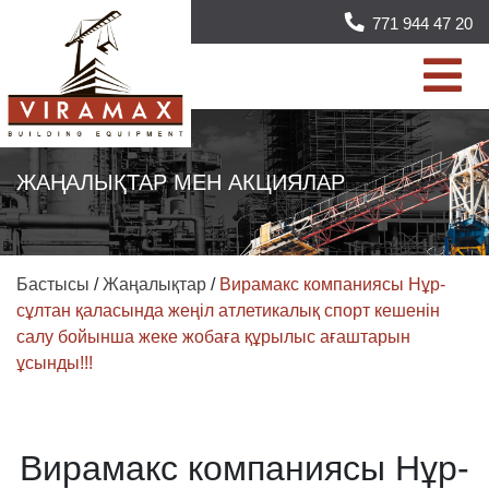
771 944 47 20
ЖАҢАЛЫҚТАР МЕН АКЦИЯЛАР
Бастысы
/
Жаңалықтар
/
Вирамакс компаниясы Нұр-
сұлтан қаласында жеңіл атлетикалық спорт кешенін
салу бойынша жеке жобаға құрылыс ағаштарын
ұсынды!!!
Вирамакс компаниясы Нұр-