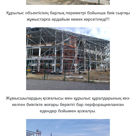
Құрылыс объектісінің барлық периметрі бойынша биік сыртқы
жұмыстарға әрдайым көмек көрсетіледі!!!
Жұмысшылардың қозғалысы мен құрылыс құралдарының кез-
келген биіктікте жоғары беріктігі бар перфорацияланған
едендер бойымен қозғалуы.