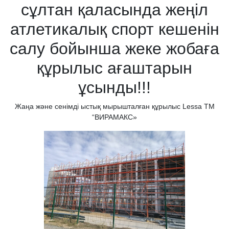
сұлтан қаласында жеңіл
атлетикалық спорт кешенін
салу бойынша жеке жобаға
құрылыс ағаштарын
ұсынды!!!
Жаңа және сенімді ыстық мырышталған құрылыс Lessa TM
“ВИРАМАКС»