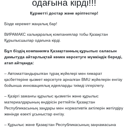
одағына кірді!!!
Құрметті достар және әріптестер!
Бізде керемет жаңалық бар!
ВИРАМАКС халықаралық компаниялар тобы Қазақстан
Құрылысшылар одағына кірді.
Бұл біздің компанияға Қазақстанның құрылыс саласын
дамытуда айтарлықтай көмек көрсетуге мүмкіндік береді,
атап айтқанда:
– Автоматтандырылған тұрақ жүйелері мен ғимарат
қасбеттеріне қызмет көрсетуге арналған BMU жүйелерін енгізу
бойынша инновациялық идеяларды тиімді ілгерілету.
– Қазіргі заманғы құрылыс қызметін және құрылыс
материалдарының өндірісін реттейтін Қазақстан
Республикасының заңдары мен нормативтік актілерін жетілдіру
жөнінде өзекті ұсыныстар енгізу.
– Құрылыс және Қазақстан Республикасының заңнамасына