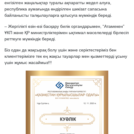
енгізілген жаңалықтар туралы ақпаратты жедел алуға,
республика аумағында өндірілген шикізат сапасына
байланысты талқылауларға қатысуға мүмкіндік береді.
– Жергілікті өзін-өзі басқару билік органдарымен, “Атамекен”
ҰКП және ҚР министрліктерімен ықтимал мәселелерді бірлесіп
реттеуге мүмкіндік береді.
Біз одан да жақсырақ болу үшін және серіктестеріміз бен
клиенттерімізге тек ең жақсы тауарлар мен қызметтерді ұсыну
үшін жұмыс жасаймыз!!!