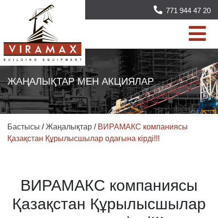
771 944 47 20
ЖАҢАЛЫҚТАР МЕН АКЦИЯЛАР
Бастысы
/
Жаңалықтар
/
ВИРАМАКС компаниясы
Қазақстан Құрылысшылар одағына кірді!!!
ВИРАМАКС компаниясы
Қазақстан Құрылысшылар