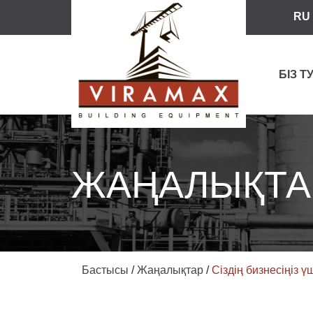
RU
БІЗ 
ЖАҢАЛЫҚТА
Бастысы
/
Жаңалықтар
/
Сіздің бизнесіңіз 