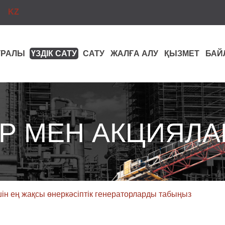
KZ
ТУРАЛЫ
ҮЗДІК САТУ
САТУ
ЖАЛҒА АЛУ
ҚЫЗМЕТ
БАЙ
Р МЕН АКЦИЯЛА
үшін ең жақсы өнеркәсіптік генераторларды табыңыз