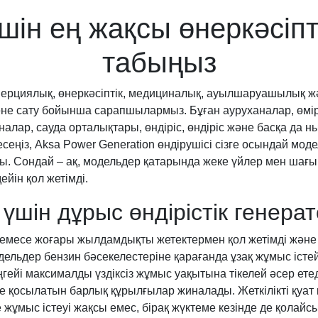
 үшін ең жақсы өнеркәсіп
табыңыз
ммерциялық, өнеркәсіптік, медициналық, ауылшаруашылық ж
е сату бойынша сарапшылармыз. Бұған ауруханалар, өмірд
лар, сауда орталықтары, өндіріс, өндіріс және басқа да ныса
есеңіз, Aksa Power Generation өндірушісі сізге осындай мо
ды. Сондай – ақ, модельдер қатарында жеке үйлер мен шағын
ейін қол жетімді.
із үшін дұрыс өндірістік гене
емесе жоғары жылдамдықты жетектермен қол жетімді және
ельдер бензин бәсекелестеріне қарағанда ұзақ жұмыс істей
еңгейі максималды үздіксіз жұмыс уақытына тікелей әсер ет
е қосылатын барлық құрылғылар жиналады. Жеткілікті қуат 
 жұмыс істеуі жақсы емес, бірақ жүктеме кезінде де қолайс