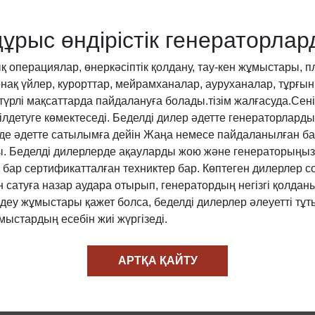
 дұрыс өндірістік генераторл
операциялар, өнеркәсіптік қолдану, тау-кен жұмыстары, 
ақ үйлер, курорттар, мейрамханалар, ауруханалар, тұрғын 
ртүрлі мақсаттарда пайдалануға болады.тізім жалғасуда.С
ңілдетуге көмектеседі. Беделді дилер әдетте генераторла
рде әдетте сатылымға дейін Жаңа немесе пайдаланылған ба
ы. Беделді дилерлерде ақауларды жою және генераторыңызд
 бар сертификатталған техниктер бар. Көптеген дилерлер со
 сатуға назар аудара отырып, генератордың негізгі қолдан
ндеу жұмыстары қажет болса, беделді дилерлер әлеуетті 
мыстардың есебін жиі жүргізеді.
АРТҚА ҚАЙТУ