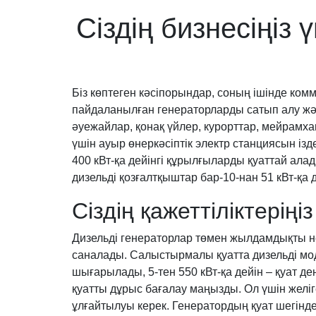
Сіздің бизнесіңіз
Біз көптеген кәсіпорындар, соның ішінде ко
пайдаланылған генераторларды сатып алу жән
әуежайлар, қонақ үйлер, курорттар, мейрамхана
үшін ауыр өнеркәсіптік электр станциясын ізд
400 кВт-қа дейінгі құрылғыларды қуаттай ала
дизельді қозғалтқыштар бар-10-нан 51 кВт-қа д
Сіздің қажеттіліктерің
Дизельді генераторлар төмен жылдамдықты н
саналады. Салыстырмалы қуатта дизельді мод
шығарылады, 5-тен 550 кВт-қа дейін – қуат д
қуатты дұрыс бағалау маңызды. Ол үшін желіг
ұлғайтылуы керек. Генератордың қуат шегінде