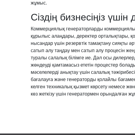
жұмыс.
Сіздің бизнесіңіз үшін
Коммерциялық генераторларды коммерциялық 
құрылыс алаңдары, деректер орталықтары, қон
нысандар үшін резервтік тамақтану сияқты ә
сатып алу таңдау мен сатып алу процесін же
туралы салалық білімге ие. Дәл осы дилерле
жөндеуді қамтамасыз ететін процестер болад
мәселелерді анықтау үшін салалық тәжірибесі
бағалауға және генераторды қолайлы бағамен
келген техникалық қызмет көрсету немесе жө
көз жеткізу үшін генератормен орындалған жұ