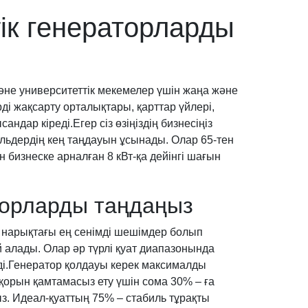
тік генераторларды
әне университеттік мекемелер үшін жаңа және
і жақсарту орталықтары, қарттар үйлері,
ндар кіреді.Егер сіз өзіңіздің бизнесіңіз
дельдердің кең таңдауын ұсынады. Олар 65-тен
 бизнеске арналған 8 кВт-қа дейінгі шағын
раторларды таңдаңыз
 нарықтағы ең сенімді шешімдер болып
 алады. Олар әр түрлі қуат диапазонында
еді.Генератор қолдауы керек максималды
қорын қамтамасыз ету үшін сома 30% – ға
ыз. Идеал-қуаттың 75% – стабиль тұрақты