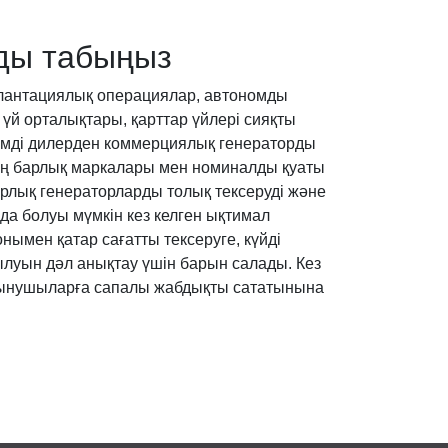
арды табыңыз
плантациялық операциялар, автономды
үй орталықтары, қарттар үйлері сияқты
енімді дилерден коммерциялық генераторды
рдың барлық маркалары мен номиналды қуаты
рлық генераторларды толық тексеруді және
а болуы мүмкін кез келген ықтимал
нымен қатар сағатты тексеруге, күйді
ылуын дәл анықтау үшін барын салады. Кез
тұтынушыларға сапалы жабдықты сататынына