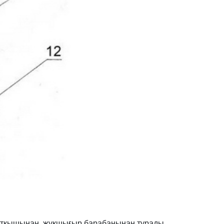
зғалтқышынан, жүкшығыр барабанынан тұрады,