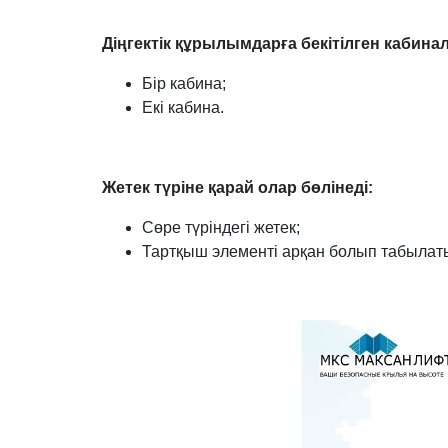
Діңгектік құрылымдарға бекітілген кабин
Бір кабина;
Екі кабина.
Жетек түріне қарай олар бөлінеді:
Сөре түріндегі жетек;
Тартқыш элементі арқан болып табылаты