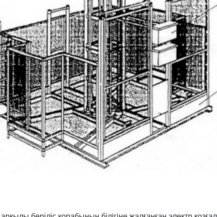
фта арқылы беріліс қорабының білігіне жалғанған электр қо