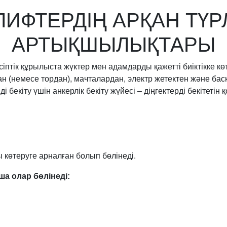
 ЛИФТЕРДІҢ АРҚАН ТҮР
АРТЫҚШЫЛЫҚТАРЫ
сіптік құрылыста жүктер мен адамдарды қажетті биіктікке 
 (немесе тордан), мачталардан, электр жетектен және бас
мді бекіту үшін анкерлік бекіту жүйесі – діңгектерді бекіт
көтеруге арналған болып бөлінеді.
ша олар бөлінеді: