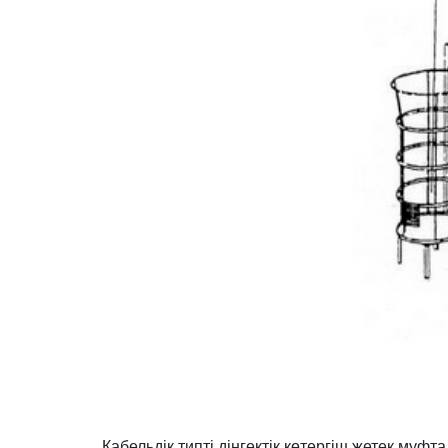
Кабельдік типті діңгектік көтергіш жетек му