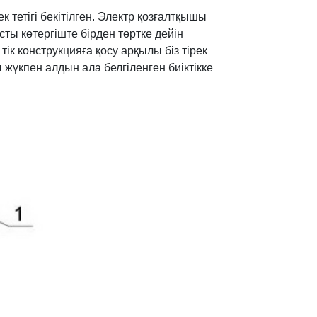
к тетігі бекітілген. Электр қозғалтқышы
сты көтергіште бірден төртке дейін
 тік конструкцияға қосу арқылы біз тірек
 жүкпен алдын ала белгіленген биіктікке