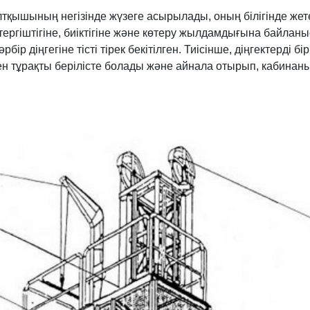
алтқышының негізінде жүзеге асырылады, оның білігінде жете
тергіштігіне, биіктігіне және көтеру жылдамдығына байланы
р діңгегіне тісті тірек бекітілген. Тиісінше, діңгектерді бір
мен тұрақты берілісте болады және айнала отырып, кабинаны