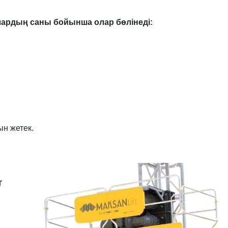
алардың саны бойынша олар бөлінеді:
н жетек.