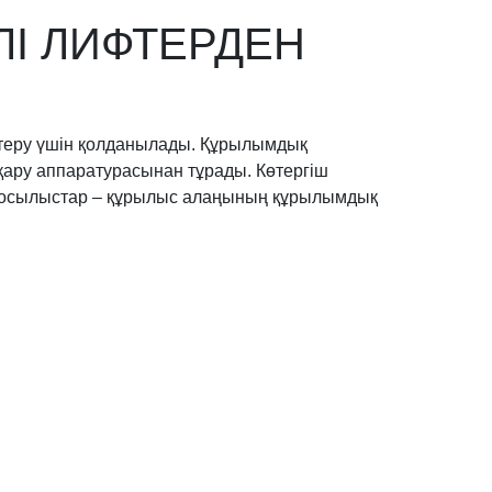
ЛІ ЛИФТЕРДЕН
көтеру үшін қолданылады. Құрылымдық
қару аппаратурасынан тұрады. Көтергіш
етін қосылыстар – құрылыс алаңының құрылымдық