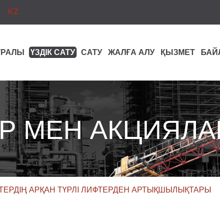
KZ
ТУРАЛЫ
ҮЗДІК САТУ
САТУ
ЖАЛҒА АЛУ
ҚЫЗМЕТ
БАЙ
Р МЕН АКЦИЯЛА
ФТЕРДІҢ АРҚАН ТҮРЛІ ЛИФТЕРДЕН АРТЫҚШЫЛЫҚТАРЫ