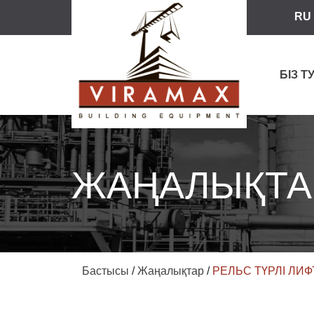
RU
БІЗ 
ЖАҢАЛЫҚТА
Бастысы
/
Жаңалықтар
/
РЕЛЬС ТҮРЛІ ЛИ