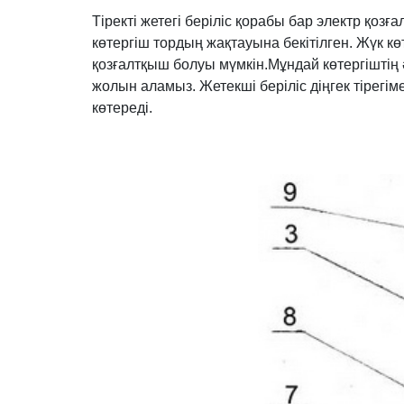
Тіректі жетегі беріліс қорабы бар электр қозғ
көтергіш тордың жақтауына бекітілген. Жүк кө
қозғалтқыш болуы мүмкін.Мұндай көтергіштің әрбі
жолын аламыз. Жетекші беріліс діңгек тірегі
көтереді.