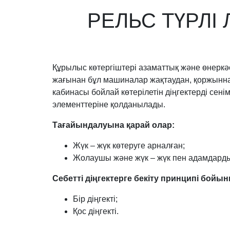
РЕЛЬС ТҮРЛІ
Құрылыс көтергіштері азаматтық және өнеркә
жағынан бұл машиналар жақтаудан, қоржыннан
кабинасы бойлай көтерілетін діңгектерді сені
элементтеріне қолданылады.
Тағайындалуына қарай олар:
Жүк – жүк көтеруге арналған;
Жолаушы және жүк – жүк пен адамдарды 
Себетті діңгектерге бекіту принципі бойын
Бір діңгекті;
Қос діңгекті.