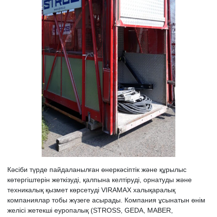
Кәсіби түрде пайдаланылған өнеркәсіптік және құрылыс
көтергіштерін жеткізуді, қалпына келтіруді, орнатуды және
техникалық қызмет көрсетуді VIRAMAX халықаралық
компаниялар тобы жүзеге асырады. Компания ұсынатын өнім
желісі жетекші еуропалық (STROSS, GEDA, MABER,