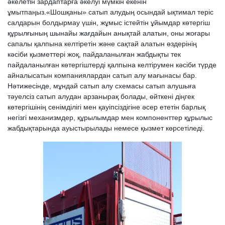
әкелетін зардаптарға әкелуі мүмкін екенін
ұмытпаңыз.«Шошқаны» сатып алудың осындай ықтимал теріс
салдарын болдырмау үшін, жұмыс істейтін ұйымдар көтергіш
құрылғының шынайы жағдайын анықтай алатын, оны жоғары
сапалы қалпына келтіретін және сақтай алатын өздерінің
кәсіби қызметтері жоқ, пайдаланылған жабдықты тек
пайдаланылған көтергіштерді қалпына келтірумен кәсіби түрде
айналысатын компаниялардан сатып алу мағынасы бар.
Нәтижесінде, мұндай сатып алу схемасы сатып алушыға
тәуелсіз сатып алудан арзанырақ болады, өйткені діңгек
көтергішінің сенімділігі мен қауіпсіздігіне әсер ететін барлық
негізгі механизмдер, құрылымдар мен компоненттер құрылыс
жабдықтарында ауыстырылады немесе қызмет көрсетіледі.