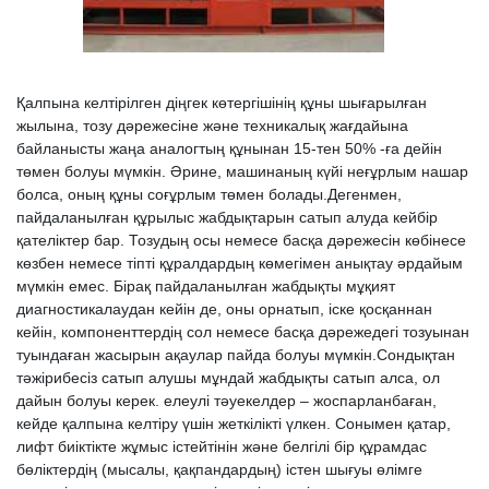
Қалпына келтірілген діңгек көтергішінің құны шығарылған
жылына, тозу дәрежесіне және техникалық жағдайына
байланысты жаңа аналогтың құнынан 15-тен 50% -ға дейін
төмен болуы мүмкін. Әрине, машинаның күйі неғұрлым нашар
болса, оның құны соғұрлым төмен болады.Дегенмен,
пайдаланылған құрылыс жабдықтарын сатып алуда кейбір
қателіктер бар. Тозудың осы немесе басқа дәрежесін көбінесе
көзбен немесе тіпті құралдардың көмегімен анықтау әрдайым
мүмкін емес. Бірақ пайдаланылған жабдықты мұқият
диагностикалаудан кейін де, оны орнатып, іске қосқаннан
кейін, компоненттердің сол немесе басқа дәрежедегі тозуынан
туындаған жасырын ақаулар пайда болуы мүмкін.Сондықтан
тәжірибесіз сатып алушы мұндай жабдықты сатып алса, ол
дайын болуы керек. елеулі тәуекелдер – жоспарланбаған,
кейде қалпына келтіру үшін жеткілікті үлкен. Сонымен қатар,
лифт биіктікте жұмыс істейтінін және белгілі бір құрамдас
бөліктердің (мысалы, қақпандардың) істен шығуы өлімге