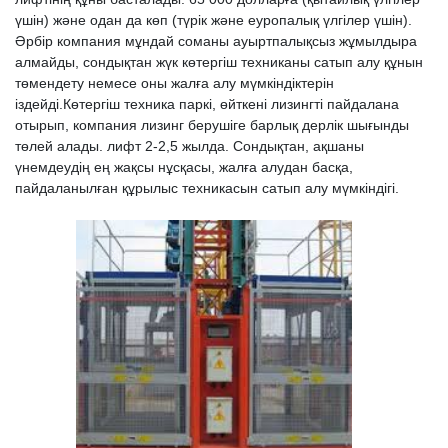
үшін) және одан да көп (түрік және еуропалық үлгілер үшін).
Әрбір компания мұндай соманы ауыртпалықсыз жұмылдыра
алмайды, сондықтан жүк көтергіш техниканы сатып алу құнын
төмендету немесе оны жалға алу мүмкіндіктерін
іздейді.Көтергіш техника паркі, өйткені лизингті пайдалана
отырып, компания лизинг берушіге барлық дерлік шығынды
төлей алады. лифт 2-2,5 жылда. Сондықтан, ақшаны
үнемдеудің ең жақсы нұсқасы, жалға алудан басқа,
пайдаланылған құрылыс техникасын сатып алу мүмкіндігі.