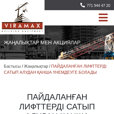
771 944 47 20
ЖАҢАЛЫҚТАР МЕН АКЦИЯЛАР
Бастысы
/
Жаңалықтар
/
ПАЙДАЛАНҒАН ЛИФТТЕРДІ
САТЫП АЛУДАН ҚАНША ҮНЕМДЕУГЕ БОЛАДЫ
ПАЙДАЛАНҒАН
ЛИФТТЕРДІ САТЫП