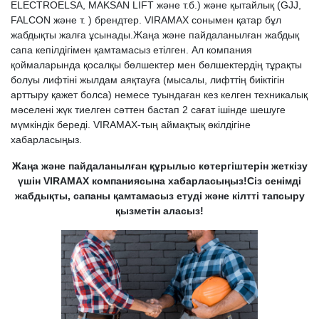
ELECTROELSA, MAKSAN LIFT және т.б.) және қытайлық (GJJ,
FALCON және т. ) брендтер. VIRAMAX сонымен қатар бұл
жабдықты жалға ұсынады.Жаңа және пайдаланылған жабдық
сапа кепілдігімен қамтамасыз етілген. Ал компания
қоймаларында қосалқы бөлшектер мен бөлшектердің тұрақты
болуы лифтіні жылдам аяқтауға (мысалы, лифттің биіктігін
арттыру қажет болса) немесе туындаған кез келген техникалық
мәселені жүк тиелген сәттен бастап 2 сағат ішінде шешуге
мүмкіндік береді. VIRAMAX-тың аймақтық өкілдігіне
хабарласыңыз.
Жаңа және пайдаланылған құрылыс көтергіштерін жеткізу
үшін VIRAMAX компаниясына хабарласыңыз!Сіз сенімді
жабдықты, сапаны қамтамасыз етуді және кілтті тапсыру
қызметін аласыз!