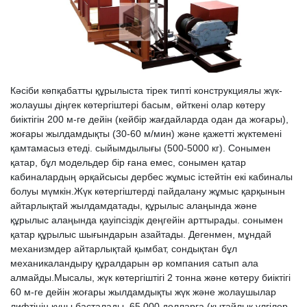
Кәсіби көпқабатты құрылыста тірек типті конструкциялы жүк-
жолаушы діңгек көтергіштері басым, өйткені олар көтеру
биіктігін 200 м-ге дейін (кейбір жағдайларда одан да жоғары),
жоғары жылдамдықты (30-60 м/мин) және қажетті жүктемені
қамтамасыз етеді. сыйымдылығы (500-5000 кг). Сонымен
қатар, бұл модельдер бір ғана емес, сонымен қатар
кабиналардың әрқайсысы дербес жұмыс істейтін екі кабиналы
болуы мүмкін.Жүк көтергіштерді пайдалану жұмыс қарқынын
айтарлықтай жылдамдатады, құрылыс алаңында және
құрылыс алаңында қауіпсіздік деңгейін арттырады. сонымен
қатар құрылыс шығындарын азайтады. Дегенмен, мұндай
механизмдер айтарлықтай қымбат, сондықтан бұл
механикаландыру құралдарын әр компания сатып ала
алмайды.Мысалы, жүк көтергіштігі 2 тонна және көтеру биіктігі
60 м-ге дейін жоғары жылдамдықты жүк және жолаушылар
лифтінің құны басталады. 65 000 долларға (қытайлық үлгілер