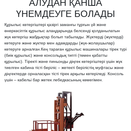
АЛУДАН ҚАНША
ҮНЕМДЕУГЕ БОЛАДЫ
Құрылыс көтергіштері қазіргі заманғы тұрғын үй және
өнеркәсіптік құрылыс алаңдарында белсенді қолданылатын
жүк көтергіш жабдықтар болып табылады. Жүктерді (жүктерді)
көтеруге және жүктер мен адамдарды (жүк-жолаушылар)
көтеруге арналған.Кең тараған құрылыс машиналары тірек түрі
(биік құрылыс) және консольдық типті (төмен қабатты
құрылыс). Тіректі және пиньонды діңгек көтергіштері үшін жүк
тиелген кабина тісті беріліс – жетекті берілістің муфтасы және
діңгектерде орналасқан тісті тірек арқылы көтеріледі. Консоль
үшін – кабельі бар жетек лебедкасының көмегімен.