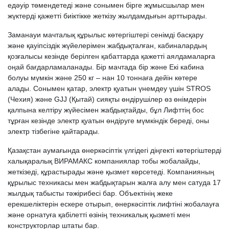
едәуір төмендетеді және сонымен бірге жұмысшылар мен
жүктерді қажетті биіктікке жеткізу жылдамдығын арттырады.
Заманауи мачталық құрылыс көтергіштері сенімді басқару
және қауіпсіздік жүйелерімен жабдықталған, кабиналардың
қозғалысы кезінде берілген қабаттарда қажетті аялдамаларға
оңай бағдарламаланады. Бір мачтада бір және Екі кабина
болуы мүмкін және 250 кг – нан 10 тоннаға дейін көтере
алады. Сонымен қатар, электр қуатын үнемдеу үшін STROS
(Чехия) және GJJ (Қытай) сияқты өндірушілер өз өнімдерін
қалпына келтіру жүйесімен жабдықтайды, бұл Лифттің бос
тұрған кезінде электр қуатын өндіруге мүмкіндік береді, оны
электр тізбегіне қайтарады.
Қазақстан аумағында өнеркәсіптік үлгідегі діңгекті көтергіштерді
халықаралық ВИРАМАКС компаниялар тобы жобалайды,
жеткізеді, құрастырады және қызмет көрсетеді. Компанияның
құрылыс техникасы мен жабдықтарын жалға алу мен сатуда 17
жылдық табысты тәжірибесі бар. Объектінің жеке
ерекшеліктерін ескере отырып, өнеркәсіптік лифтіні жобалауға
және орнатуға қабілетті өзінің техникалық қызметі мен
конструкторлар штаты бар.