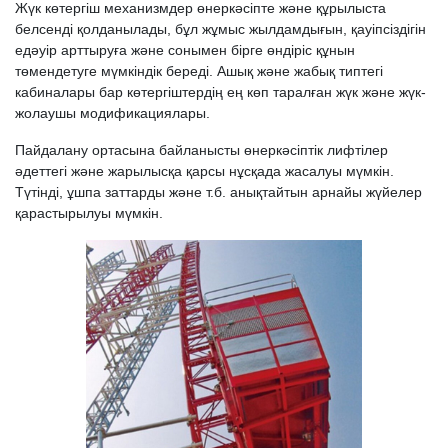
Жүк көтергіш механизмдер өнеркәсіпте және құрылыста
белсенді қолданылады, бұл жұмыс жылдамдығын, қауіпсіздігін
едәуір арттыруға және сонымен бірге өндіріс құнын
төмендетуге мүмкіндік береді. Ашық және жабық типтегі
кабиналары бар көтергіштердің ең көп таралған жүк және жүк-
жолаушы модификациялары.
Пайдалану ортасына байланысты өнеркәсіптік лифтілер
әдеттегі және жарылысқа қарсы нұсқада жасалуы мүмкін.
Түтінді, ұшпа заттарды және т.б. анықтайтын арнайы жүйелер
қарастырылуы мүмкін.