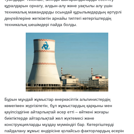
құралдарын орнату, алдын-алу және уақтылы алу үшін
техникалық мамандарды осындай құрылымдардың әртүрлі
деңгейлеріне жеткізетін арнайы типтегі көтергіштердің
техникалық шешімдері пайда болды.
Бұрын мұндай жұмыстар өнеркәсіптік альпинистердің
көмегімен жүргізілетін, бұл жұмыстардың қарқыны мен
қауіпсіздігіне айтарлықтай әсер етті – өйткені жоғары
биіктіктерде айтарлықтай жел жүктемесі және
конструкцияларды мұздау мүмкіндігі бар. Көтергіштерді
пайдалану жұмыс өндірісіне қолайсыз факторлардың әсерін