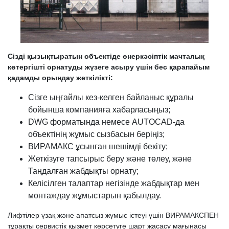
Сізді қызықтыратын объектіде өнеркәсіптік мачталық
көтергішті орнатуды жүзеге асыру үшін бес қарапайым
қадамды орындау жеткілікті:
Сізге ыңғайлы кез-келген байланыс құралы
бойынша компанияға хабарласыңыз;
DWG форматында немесе AUTOCAD-да
объектінің жұмыс сызбасын беріңіз;
ВИРАМАКС ұсынған шешімді бекіту;
Жеткізуге тапсырыс беру және төлеу, және
Таңдалған жабдықты орнату;
Келісілген талаптар негізінде жабдықтар мен
монтаждау жұмыстарын қабылдау.
Лифтілер ұзақ және апатсыз жұмыс істеуі үшін ВИРАМАКСПЕН
тұрақты сервистік қызмет көрсетуге шарт жасасу мағынасы