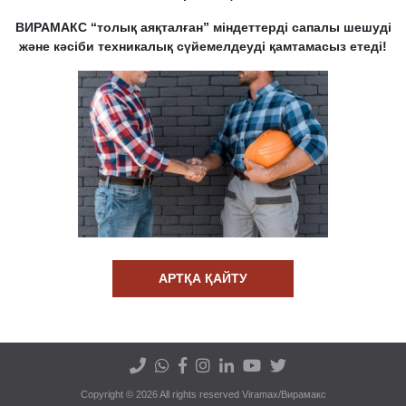
ВИРАМАКС “толық аяқталған” міндеттерді сапалы шешуді
және кәсіби техникалық сүйемелдеуді қамтамасыз етеді!
АРТҚА ҚАЙТУ
Copyright © 2026 All rights reserved Viramax/Вирамакс