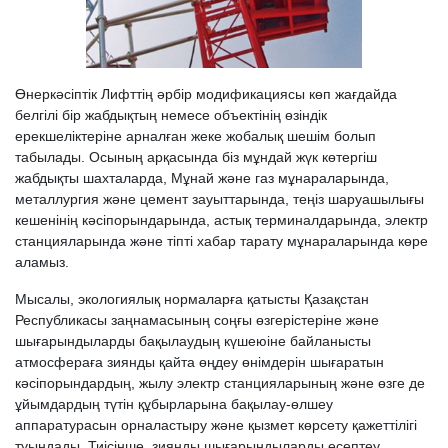
Өнеркәсіптік Лифттің әрбір модификациясы көп жағдайда
белгілі бір жабдықтың немесе объектінің өзіндік
ерекшеліктеріне арналған жеке жобалық шешім болып
табылады. Осының арқасында біз мұндай жүк көтергіш
жабдықты шахталарда, Мұнай және газ мұнараларында,
металлургия және цемент зауыттарында, теңіз шаруашылығы
кешенінің кәсіпорындарында, астық терминалдарында, электр
станцияларында және тіпті хабар тарату мұнараларында көре
аламыз.
Мысалы, экологиялық нормаларға қатысты Қазақстан
Республикасы заңнамасының соңғы өзгерістеріне және
шығарындыларды бақылаудың күшеюіне байланысты
атмосфераға зиянды қайта өңдеу өнімдерін шығаратын
кәсіпорындардың, жылу электр станцияларының және өзге де
ұйымдардың түтін құбырларына бақылау-өлшеу
аппаратурасын орналастыру және қызмет көрсету қажеттілігі
туындады. Тиісінше, зиянды шығарындыларды есептеу