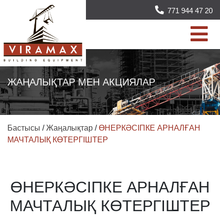
771 944 47 20
ЖАҢАЛЫҚТАР МЕН АКЦИЯЛАР
Бастысы
/
Жаңалықтар
/
ӨНЕРКӘСІПКЕ АРНАЛҒАН
МАЧТАЛЫҚ КӨТЕРГІШТЕР
ӨНЕРКӘСІПКЕ АРНАЛҒАН
МАЧТАЛЫҚ КӨТЕРГІШТЕР