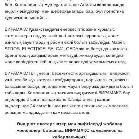
бар. Компанияның Нұр-сұлтан және Алматы қалаларында
өңірлік өкілдіктері мен шеберханалары бар, бұл логистика
тұрғысынан ыңғайлы.
ВИРАМАКС Қазақстандағы өнеркәсіптік және құрылыс
көтергіштерін өндіру жөніндегі жетекші еуропалық және
азиялық зауыттардың ресми өкілі болып табылады. Maber,
STROS, ELECTROELSA, GJJ, GEDA және басқа да көптеген
брендтердің жабдықтарын жеткізуді, жинақтауды, кепілдікті
және кепілдіктен кейінгі қызмет көрсетуді қамтамасыз етеді.
ВИРАМАКСТЫҢ негізгі бәсекелестік артықшылығы, өнеркәсіп
үшін кәсіби жүк көтергіш жабдықтардың нарықтағы ең жақсы
бағасынан басқа, ең алдымен жауап беру жылдамдығы болып
табылады. Компанияның техникалық қызметі ВИРАМАКС бар
өңірлерде 2 сағат ішінде және Қазақстанның қалған
өңірлерінде 24 сағат ішінде кез келген техникалық мәселеге
реакция жылдамдығын қамтамасыз етеді.
Өндірістік көтергіштер мен лифтілерді жобалау
мәселелері бойынша ВИРАМАКС компаниясына
хабарласыңыз!