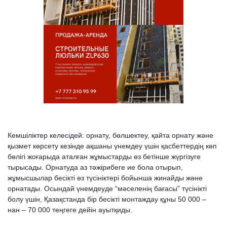
Кемшіліктер келесідей: орнату, бөлшектеу, қайта орнату және
қызмет көрсету кезінде ақшаны үнемдеу үшін қасбеттердің көп
бөлігі жоғарыда аталған жұмыстарды өз бетінше жүргізуге
тырысады. Орнатуда аз тәжірибеге ие бола отырып,
жұмысшылар бесікті өз түсініктері бойынша жинайды және
орнатады. Осындай үнемдеуде “мәселенің бағасы” түсінікті
болу үшін, Қазақстанда бір бесікті монтаждау құны 50 000 –
нан – 70 000 теңгеге дейін ауытқиды.