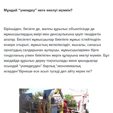
Мұндай “үнемдеу” неге әкелуі мүмкін?
Біріншіден, бесікте де, жалпы құрылыс объектісінде де
жұмысшылардың өмірі мен денсаулығына қауіп төндіретін
апатқа. Бесіктегі жұмысшылар биіктікте жұмыс істейтіндігін
ескере отырып, жұмыстың жеткіліксіздігі, мысалы, сапасыз
орнатудың салдарынан аулаушы, жұмысшылармен бірге
гондоланың үлкен биіктіктен жерге құлауына әкелуі мүмкін. Бұл
жағдайда құрылыс дереу тоқтатылады және қиындықтар
осындай “үнемдеуден” барлық “экономикалық
әсерден”бірнеше есе асып түседі деп айту керек пе?