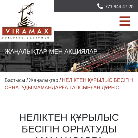
771 944 47 20
ЖАҢАЛЫҚТАР МЕН АКЦИЯЛАР
Бастысы
/
Жаңалықтар
/
НЕЛІКТЕН ҚҰРЫЛЫС БЕСІГІН
ОРНАТУДЫ МАМАНДАРҒА ТАПСЫРҒАН ДҰРЫС
НЕЛІКТЕН ҚҰРЫЛЫС
БЕСІГІН ОРНАТУДЫ