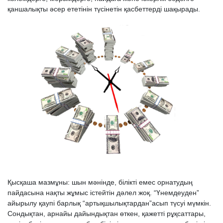
қаншалықты әсер ететінін түсінетін қасбеттерді шақырады.
Қысқаша мазмұны: шын мәнінде, білікті емес орнатудың
пайдасына нақты жұмыс істейтін дәлел жоқ. “Үнемдеуден”
айырылу қаупі барлық “артықшылықтардан”асып түсуі мүмкін.
Сондықтан, арнайы дайындықтан өткен, қажетті рұқсаттары,