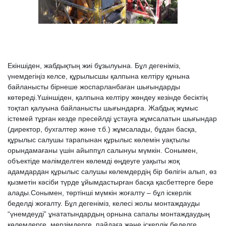
Екіншіден, жабдықтың жиі бұзылуына. Бұл дегеніміз,
үнемдегіңіз келсе, құрылысшы қалпына келтіру құнына
байланысты бірнеше жоспарланбаған шығындарды
көтереді.Үшіншіден, қалпына келтіру жөндеу кезінде бесіктің
тоқтап қалуына байланысты шығындарға. Жабдық жұмыс
істемей тұрған кезде пресейлді ұстауға жұмсалатын шығындар
(директор, бухгалтер және т.б.) жұмсалады, бұдан басқа,
құрылыс салушы тарапынан құрылыс көлемін уақтылы
орындамағаны үшін айыппұл салынуы мүмкін. Сонымен,
объектіде мәлімделген көлемді өңдеуге уақыты жоқ
адамдардан құрылыс салушы көлемдердің бір бөлігін алып, өз
қызметін кәсіби түрде ұйымдастырған басқа қасбеттерге бере
алады.Сонымен, төртінші мүмкін жоғалту – бұл іскерлік
беделді жоғалту. Бұл дегеніміз, келесі жолы монтаждауды
“үнемдеуді” ұнататындардың орнына сапалы монтаждаудың
көлемдерге, мерзімдерге, пайдаға және іскерлік беделге