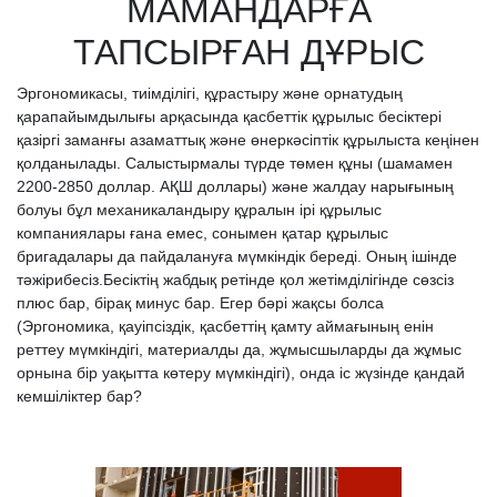
МАМАНДАРҒА
ТАПСЫРҒАН ДҰРЫС
Эргономикасы, тиімділігі, құрастыру және орнатудың
қарапайымдылығы арқасында қасбеттік құрылыс бесіктері
қазіргі заманғы азаматтық және өнеркәсіптік құрылыста кеңінен
қолданылады. Салыстырмалы түрде төмен құны (шамамен
2200-2850 доллар. АҚШ доллары) және жалдау нарығының
болуы бұл механикаландыру құралын ірі құрылыс
компаниялары ғана емес, сонымен қатар құрылыс
бригадалары да пайдалануға мүмкіндік береді. Оның ішінде
тәжірибесіз.Бесіктің жабдық ретінде қол жетімділігінде сөзсіз
плюс бар, бірақ минус бар. Егер бәрі жақсы болса
(Эргономика, қауіпсіздік, қасбеттің қамту аймағының енін
реттеу мүмкіндігі, материалды да, жұмысшыларды да жұмыс
орнына бір уақытта көтеру мүмкіндігі), онда іс жүзінде қандай
кемшіліктер бар?