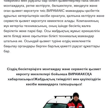
тәжірибесі мен рұқсаты бар білікті қызметкерлер ғана бесікті
монтаждауға, ретке келтіруге, бөлшектеуге, жөндеуге және
оған қызмет көрсетуге тиіс.ВИРАМАКС мамандары қасбеттік
құрылыс көтергіштерін кәсіби орнатуға, қалпына келтіруге және
сервистік қызмет көрсетуге көмектесе алады. Компанияның
жүк көтергіш техникасының, оның ішінде бесіктің жалға
берілетін жеке паркі бар. Осы жабдықтың жұмыс ерекшелігін
жете біледі және оқытылған білікті техникалық мамандар
штатына ие. Осындай қызмет түріне елдің мемлекеттік
бақылау органдары берген барлық қажетті рұқсат құжаттары
бар.
Сіздің бесіктеріңізге монтаждау және сервистік қызмет
көрсету мәселелері бойынша ВИРАМАКСҚА
хабарласыңыз!Жабдықтың тиімділігі мен қауіпсіздігін
кәсіби мамандарға тапсырыңыз!