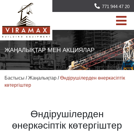
771 944 47 20
ЖАҢАЛЫҚТАР МЕН АКЦИЯЛАР
Бастысы
/
Жаңалықтар
/
Өндірушілерден өнеркәсіптік
көтергіштер
Өндірушілерден
өнеркәсіптік көтергіштер