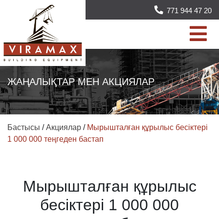
771 944 47 20
ЖАҢАЛЫҚТАР МЕН АКЦИЯЛАР
Бастысы
/
Акциялар
/
Мырышталған құрылыс бесіктері
1 000 000 теңгеден бастап
Мырышталған құрылыс
бесіктері 1 000 000