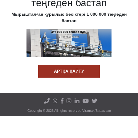
теңгеден бастап
Мырышталған құрылыс бесіктері 1 000 000 теңгеден
бастап
АРТҚА ҚАЙТУ
Copyright © 2026 All rights reserved Viramax/Вирамакс