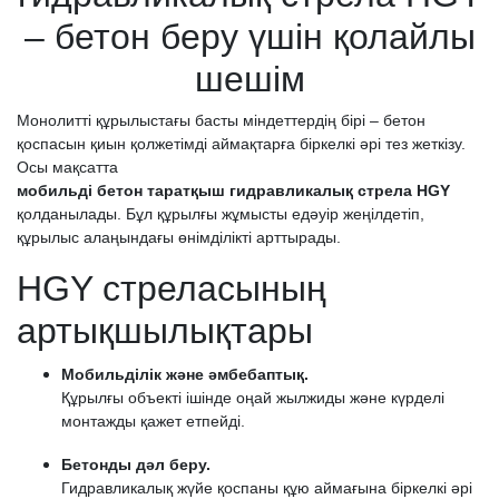
– бетон беру үшін қолайлы
шешім
Монолитті құрылыстағы басты міндеттердің бірі – бетон
қоспасын қиын қолжетімді аймақтарға біркелкі әрі тез жеткізу.
Осы мақсатта
мобильді бетон таратқыш гидравликалық стрела HGY
қолданылады. Бұл құрылғы жұмысты едәуір жеңілдетіп,
құрылыс алаңындағы өнімділікті арттырады.
HGY стреласының
артықшылықтары
Мобильділік және әмбебаптық.
Құрылғы объекті ішінде оңай жылжиды және күрделі
монтажды қажет етпейді.
Бетонды дәл беру.
Гидравликалық жүйе қоспаны құю аймағына біркелкі әрі