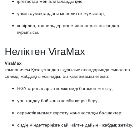
іргетастар мен плиталарды құю;
үлкен аумақтардағы монолиттік жұмыстар;
көпірлер, тоннельдер және инженерлік нысандар
құрылысы.
Неліктен ViraMax
ViraMax
компаниясы Қазақстандағы құрылыс алаңдарында сыналған
сенімді жабдықты ұсынады. Біз қамтамасыз етеміз:
HGY стрелаларын қолжетімді бағамен жеткізу;
үлгі таңдау бойынша кәсіби кеңес беру;
сервистік қызмет көрсету және қосалқы бөлшектер;
сіздің міндеттеріңізге сай «кілтке дайын» жабдық жеткізу.