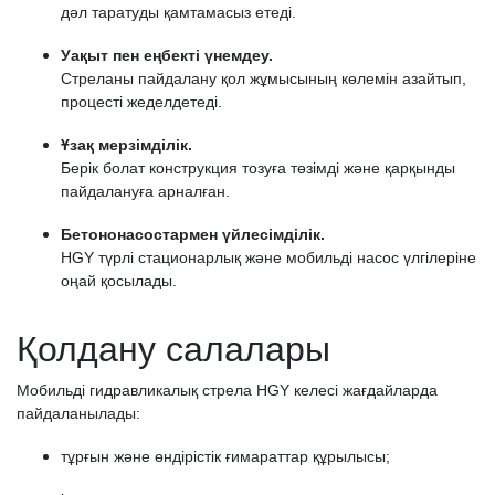
дәл таратуды қамтамасыз етеді.
Уақыт пен еңбекті үнемдеу.
Стреланы пайдалану қол жұмысының көлемін азайтып,
процесті жеделдетеді.
Ұзақ мерзімділік.
Берік болат конструкция тозуға төзімді және қарқынды
пайдалануға арналған.
Бетононасостармен үйлесімділік.
HGY түрлі стационарлық және мобильді насос үлгілеріне
оңай қосылады.
Қолдану салалары
Мобильді гидравликалық стрела HGY келесі жағдайларда
пайдаланылады:
тұрғын және өндірістік ғимараттар құрылысы;