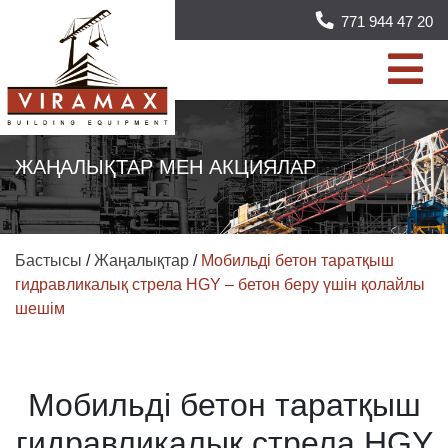
771 944 47 20
ЖАҢАЛЫҚТАР МЕН АКЦИЯЛАР
Бастысы
/
Жаңалықтар
/
Мобильді бетон таратқыш
гидравликалық стрела HGY – бетон беру үшін қолайлы
шешім
Мобильді бетон таратқыш
гидравликалық стрела HGY