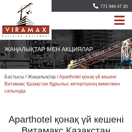
771 944 47 20
ЖАҢАЛЫҚТАР МЕН АКЦИЯЛАР
Бастысы
/
Жаңалықтар
/
Aparthotel қонақ үй кешені
Витамакс Қазақстан Құрылыс көтергішінің көмегімен
салынуда
Aparthotel қонақ үй кешені
Витамакс Қазақстан