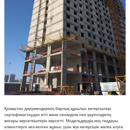
Қазақстан дәрумендерінің барлық құрылыс көтергіштері
сертификаттаудан өтті және сенімділік пен қауіпсіздіктің
жоғары көрсеткіштерін көрсетті. Модельдердің кең таңдауы
клиенттерге кез-келген жұмыс үшін жүк көтергішін жалға алуға