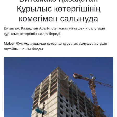
Құрылыс көтергішінің
көмегімен салынуда
Витамакс Қазақстан Apart-hotel қонақ үй кешенін салу үшін
құрылыс көтергішін жалға береді.
Maber Жүк-жолаушылар көтергіші құрылыс салушылар үшін
оңтайлы шешім болды.