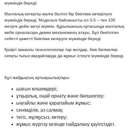
мүмкіндік береді.
Мачталық көтергіш жалға белгілі бір биіктікке көтерілуге
мүмкіндік береді. Модельге байланысты ол 3-5 – тен 100
метрге дейін жетуі мүмкін. Құрылымның ортасында мачталық
жебе орналасқан,демек механизмнің атауы. Бұл бекітілген
себетті қажетті биіктікке көтеруге мүмкіндік береді.
Қазіргі заманғы технологиялар тар жолдар, биік бөлмелер
сияқты тығыз жағдайларда да жұмыс істеуге мүмкіндік береді.
Бұл жабдықтың артықшылықтары:
шағын өлшемдері;
ұтқырлық, оңай орнату және бөлшектеу;
ыңғайлы және қарапайым жұмыс;
сенімділік, аз салмақ;
тегіс, жұлқусыз, көтеру;
жұмыс жүргізу кезінде пайдалану қауіпсіздігі.