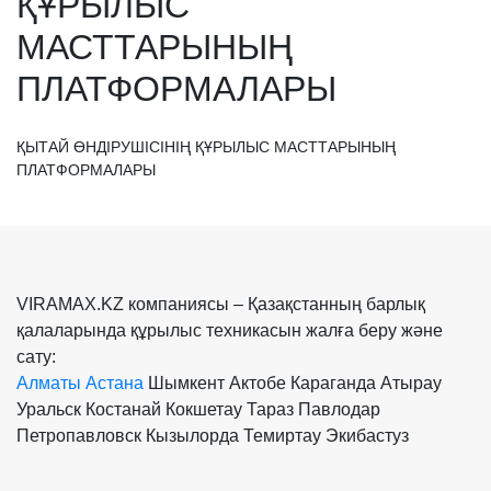
ҚҰРЫЛЫС
МАСТТАРЫНЫҢ
ПЛАТФОРМАЛАРЫ
ҚЫТАЙ ӨНДІРУШІСІНІҢ ҚҰРЫЛЫС МАСТТАРЫНЫҢ
ПЛАТФОРМАЛАРЫ
VIRAMAX.KZ компаниясы – Қазақстанның барлық
қалаларында құрылыс техникасын жалға беру және
сату:
Алматы
Астана
Шымкент
Актобе
Караганда
Атырау
Уральск
Костанай
Кокшетау
Тараз
Павлодар
Петропавловск
Кызылорда
Темиртау
Экибастуз