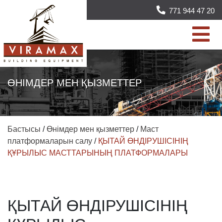
771 944 47 20
ӨНІМДЕР МЕН ҚЫЗМЕТТЕР
Бастысы
/
Өнімдер мен қызметтер
/
Маст
платформаларын салу
/
ҚЫТАЙ ӨНДІРУШІСІНІҢ
ҚҰРЫЛЫС МАСТТАРЫНЫҢ ПЛАТФОРМАЛАРЫ
ҚЫТАЙ ӨНДІРУШІСІНІҢ