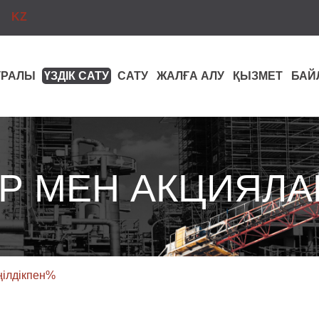
KZ
ТУРАЛЫ
ҮЗДІК САТУ
САТУ
ЖАЛҒА АЛУ
ҚЫЗМЕТ
БАЙ
Р МЕН АКЦИЯЛА
ңілдікпен%