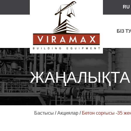
RU
БІЗ 
ЖАҢАЛЫҚТА
Бастысы
/
Акциялар
/
Бетон сорғысы -35 же