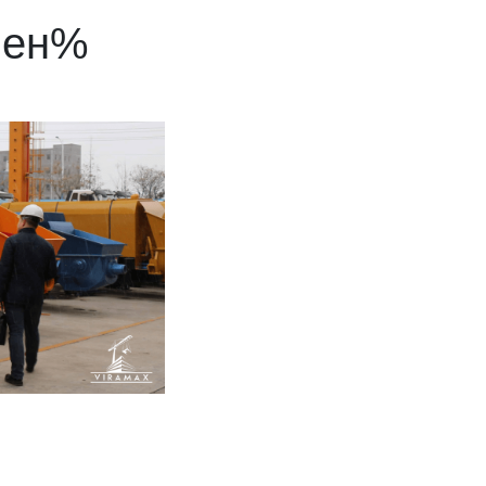
кпен%