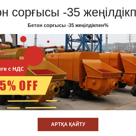
н сорғысы -35 жеңілді
Бетон сорғысы -35 жеңілдікпен%
АРТҚА ҚАЙТУ