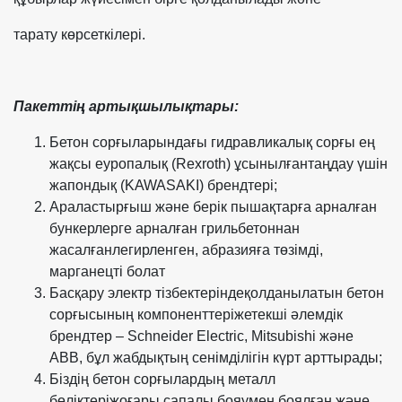
тарату көрсеткілері.
Пакеттің артықшылықтары:
Бетон сорғыларындағы гидравликалық сорғы ең
жақсы еуропалық (Rexroth) ұсынылған
таңдау үшін
жапондық (KAWASAKI) брендтері;
Араластырғыш және берік пышақтарға арналған
бункерлерге арналған гриль
бетоннан
жасалған
легирленген, абразияға төзімді,
марганецті болат
Басқару электр тізбектерінде
қолданылатын бетон
сорғысының компоненттері
жетекші әлемдік
брендтер – Schneider Electric, Mitsubishi және
ABB, бұл жабдықтың сенімділігін күрт арттырады;
Біздің бетон сорғылардың металл
бөліктері
жоғары сапалы бояумен боялған және