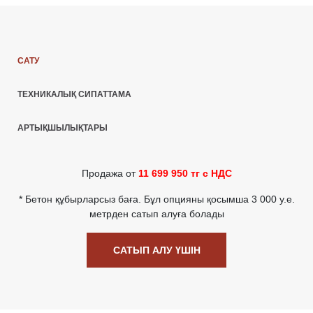
САТУ
ТЕХНИКАЛЫҚ СИПАТТАМА
АРТЫҚШЫЛЫҚТАРЫ
Продажа от
11 699 950
тг с НДС
* Бетон құбырларсыз баға. Бұл опцияны қосымша 3 000 у.е.
метрден сатып алуға болады
САТЫП АЛУ ҮШІН