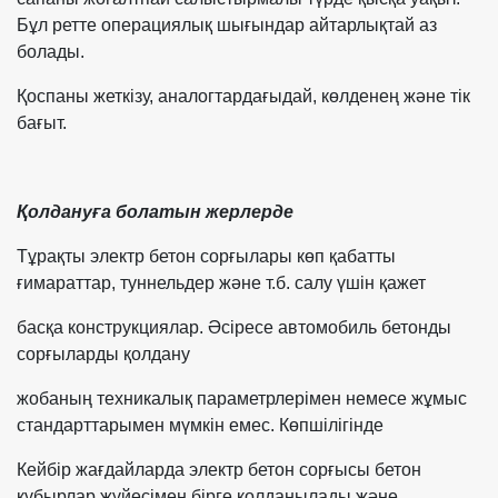
Бұл ретте операциялық шығындар айтарлықтай аз
болады.
Қоспаны жеткізу, аналогтардағыдай, көлденең және
тік
бағыт.
Қолдануға болатын жерлерде
Тұрақты электр бетон сорғылары көп қабатты
ғимараттар, туннельдер және т.б. салу үшін қажет
басқа конструкциялар. Әсіресе автомобиль бетонды
сорғыларды қолдану
жобаның техникалық параметрлерімен немесе жұмыс
стандарттарымен мүмкін емес. Көпшілігінде
Кейбір жағдайларда электр бетон сорғысы бетон
құбырлар жүйесімен бірге қолданылады және