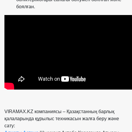
боялған.
VIRAMAX.KZ компаниясы – Қазақстанның барлық
қалаларында құрылыс техникасын жалға беру және
сату: