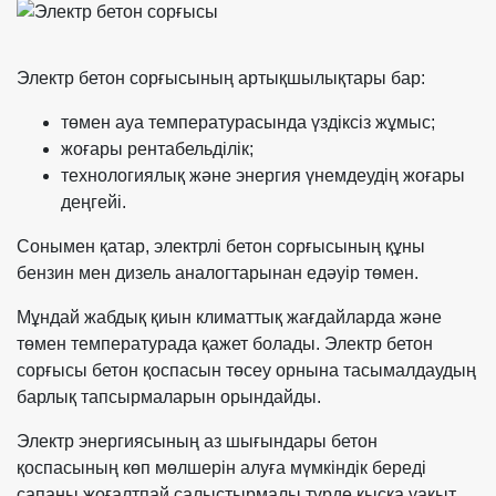
Электр бетон сорғысының артықшылықтары бар:
төмен ауа температурасында үздіксіз жұмыс;
жоғары рентабельділік;
технологиялық және энергия үнемдеудің жоғары
деңгейі.
Сонымен қатар, электрлі бетон сорғысының құны
бензин мен дизель аналогтарынан едәуір төмен.
Мұндай жабдық қиын климаттық жағдайларда және
төмен температурада қажет болады. Электр бетон
сорғысы бетон қоспасын төсеу орнына тасымалдаудың
барлық тапсырмаларын орындайды.
Электр энергиясының аз шығындары бетон
қоспасының көп мөлшерін алуға мүмкіндік береді
сапаны жоғалтпай салыстырмалы түрде қысқа уақыт
.