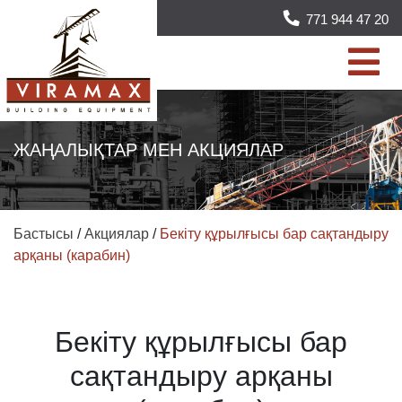
771 944 47 20
ЖАҢАЛЫҚТАР МЕН АКЦИЯЛАР
Бастысы
/
Акциялар
/
Бекіту құрылғысы бар сақтандыру
арқаны (карабин)
Бекіту құрылғысы бар
сақтандыру арқаны