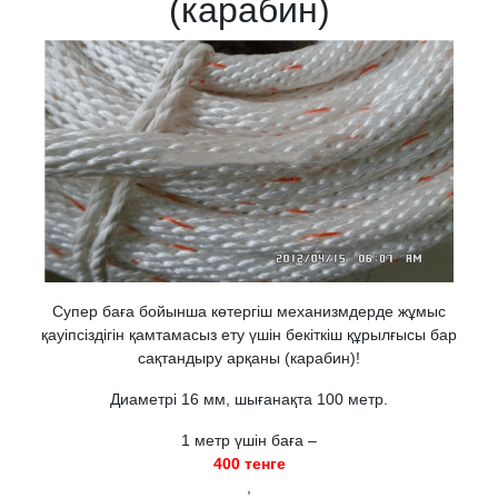
(карабин)
Супер баға бойынша көтергіш механизмдерде жұмыс
қауіпсіздігін қамтамасыз ету үшін бекіткіш құрылғысы бар
сақтандыру арқаны (карабин)!
Диаметрі 16 мм, шығанақта 100 метр.
1 метр үшін баға –
400 тенге
,