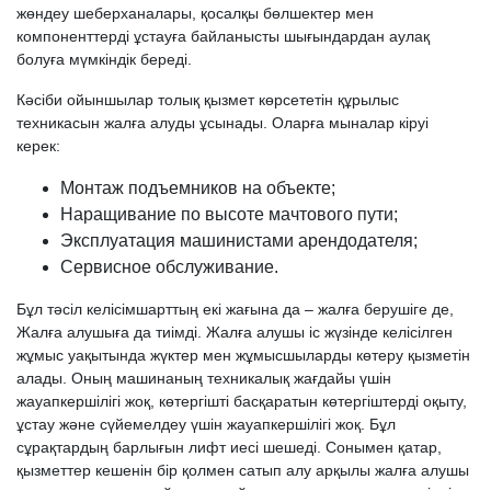
жөндеу шеберханалары, қосалқы бөлшектер мен
компоненттерді ұстауға байланысты шығындардан аулақ
болуға мүмкіндік береді.
Кәсіби ойыншылар толық қызмет көрсететін құрылыс
техникасын жалға алуды ұсынады. Оларға мыналар кіруі
керек:
Монтаж подъемников на объекте;
Наращивание по высоте мачтового пути;
Эксплуатация машинистами арендодателя;
Сервисное обслуживание.
Бұл тәсіл келісімшарттың екі жағына да – жалға берушіге де,
Жалға алушыға да тиімді. Жалға алушы іс жүзінде келісілген
жұмыс уақытында жүктер мен жұмысшыларды көтеру қызметін
алады. Оның машинаның техникалық жағдайы үшін
жауапкершілігі жоқ, көтергішті басқаратын көтергіштерді оқыту,
ұстау және сүйемелдеу үшін жауапкершілігі жоқ. Бұл
сұрақтардың барлығын лифт иесі шешеді. Сонымен қатар,
қызметтер кешенін бір қолмен сатып алу арқылы жалға алушы