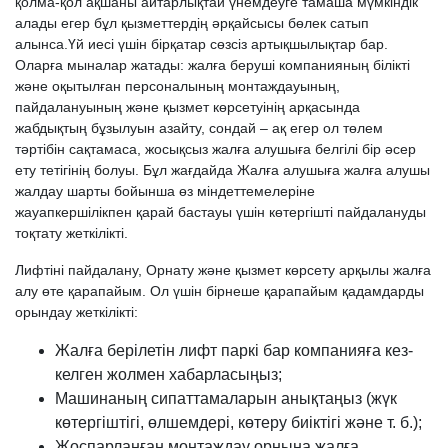
қолма-қол ақшаны айтарлықтай үнемдеуге тамаша мүмкіндік
алады егер бұл қызметтердің әрқайсысы бөлек сатып
алынса.Үй иесі үшін бірқатар сөзсіз артықшылықтар бар.
Оларға мыналар жатады: жалға беруші компанияның білікті
және оқытылған персоналының монтаждауының,
пайдалануының және қызмет көрсетуінің арқасында
жабдықтың бұзылуын азайту, сондай – ақ егер ол төлем
тәртібін сақтамаса, жосықсыз жалға алушыға белгілі бір әсер
ету тетігінің болуы. Бұл жағдайда Жалға алушыға жалға алушы
жалдау шарты бойынша өз міндеттемелеріне
жауапкершілікпен қарай бастауы үшін көтергішті пайдалануды
тоқтату жеткілікті.
Лифтіні пайдалану, Орнату және қызмет көрсету арқылы жалға
алу өте қарапайым. Ол үшін бірнеше қарапайым қадамдарды
орындау жеткілікті:
Жалға берілетін лифт паркі бар компанияға кез-
келген жолмен хабарласыңыз;
Машинаның сипаттамаларын анықтаңыз (жүк
көтергіштігі, өлшемдері, көтеру биіктігі және т. б.);
Жоспарланған монтаждау орнына жалға