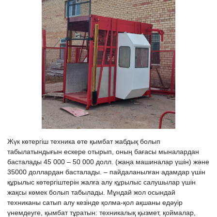
Жүк көтергіш техника өте қымбат жабдық болып
табылатындығын ескере отырып, оның бағасы мыналардан
басталады 45 000 – 50 000 долл. (жаңа машиналар үшін) және
35000 доллардан басталады. – пайдаланылған адамдар үшін
құрылыс көтергіштерін жалға алу құрылыс салушылар үшін
жақсы көмек болып табылады. Мұндай жол осындай
техниканы сатып алу кезінде қолма-қол ақшаны едәуір
үнемдеуге, қымбат тұратын: техникалық қызмет, қоймалар,