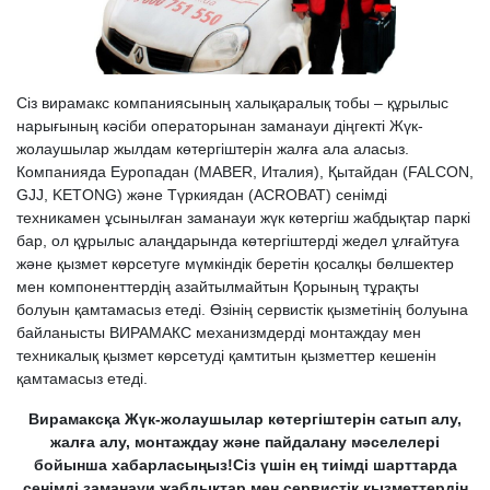
Сіз вирамакс компаниясының халықаралық тобы – құрылыс
нарығының кәсіби операторынан заманауи діңгекті Жүк-
жолаушылар жылдам көтергіштерін жалға ала аласыз.
Компанияда Еуропадан (MABER, Италия), Қытайдан (FALCON,
GJJ, KETONG) және Түркиядан (ACROBAT) сенімді
техникамен ұсынылған заманауи жүк көтергіш жабдықтар паркі
бар, ол құрылыс алаңдарында көтергіштерді жедел ұлғайтуға
және қызмет көрсетуге мүмкіндік беретін қосалқы бөлшектер
мен компоненттердің азайтылмайтын Қорының тұрақты
болуын қамтамасыз етеді. Өзінің сервистік қызметінің болуына
байланысты ВИРАМАКС механизмдерді монтаждау мен
техникалық қызмет көрсетуді қамтитын қызметтер кешенін
қамтамасыз етеді.
Вирамаксқа Жүк-жолаушылар көтергіштерін сатып алу,
жалға алу, монтаждау және пайдалану мәселелері
бойынша хабарласыңыз!Сіз үшін ең тиімді шарттарда
сенімді заманауи жабдықтар мен сервистік қызметтердің