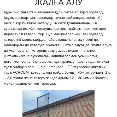
ЖАЛҒА АЛУ
Құрылыс діңгектері заманауи құрылыста әр түрлі жүктерді
(жұмысшылар, материалдар, құрал-саймандар және т.б.)
белгілі бір биіктікке көтеру үшін сәтті қолданылады. Ең
сұранысқа ие-Жүк-жолаушылар орындайтын тірек түріндегі
діңгек типті көтергіштер. Бұл машиналар жүк (тек жүктерді
көтеретін) модельдерден айырмашылығы, жүктерді де,
адамдарды да көтеруге арналған.Сатып алуға да, жалға алуға
да ұсынылатын көтергіштердің ассортименті негізінен
қытайлық және еуропалық машиналармен ұсынылған,
дегенмен соңғы бірнеше жылда құрылыс нарығында жетекші
түрік өндірушілерінің бірі – maksan LIFT-тің эргономикалық
түрік ACROBAT көтергіштері пайда болды. Жүк көтергіштігі 1,0
– 2,0 тонна және көтеру жылдамдығы 12 – 30 м/мин болатын
механизмдер ең көп таралды.