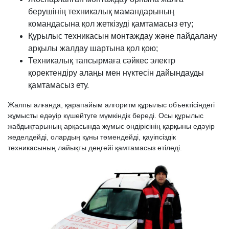
берушінің техникалық мамандарының
командасына қол жеткізуді қамтамасыз ету;
Құрылыс техникасын монтаждау және пайдалану
арқылы жалдау шартына қол қою;
Техникалық тапсырмаға сәйкес электр
қоректендіру алаңы мен нүктесін дайындауды
қамтамасыз ету.
Жалпы алғанда, қарапайым алгоритм құрылыс объектісіндегі
жұмысты едәуір күшейтуге мүмкіндік береді. Осы құрылыс
жабдықтарының арқасында жұмыс өндірісінің қарқыны едәуір
жеделдейді, олардың құны төмендейді, қауіпсіздік
техникасының лайықты деңгейі қамтамасыз етіледі.