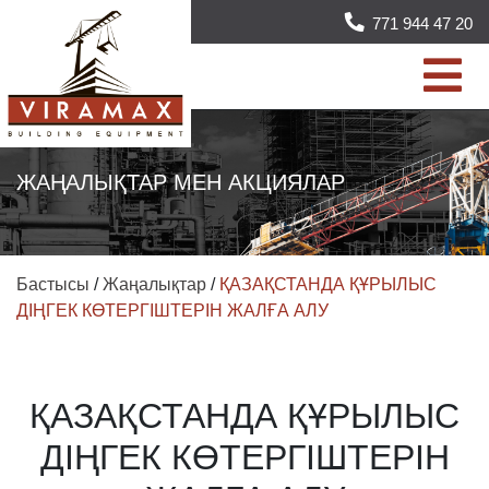
771 944 47 20
ЖАҢАЛЫҚТАР МЕН АКЦИЯЛАР
Бастысы
/
Жаңалықтар
/
ҚАЗАҚСТАНДА ҚҰРЫЛЫС
ДІҢГЕК КӨТЕРГІШТЕРІН ЖАЛҒА АЛУ
ҚАЗАҚСТАНДА ҚҰРЫЛЫС
ДІҢГЕК КӨТЕРГІШТЕРІН