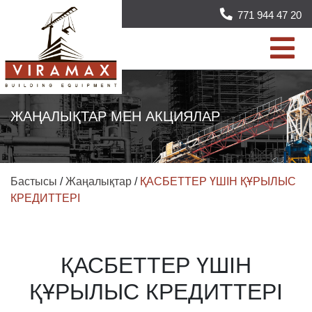
771 944 47 20
ЖАҢАЛЫҚТАР МЕН АКЦИЯЛАР
Бастысы
/
Жаңалықтар
/
ҚАСБЕТТЕР ҮШІН ҚҰРЫЛЫС
КРЕДИТТЕРІ
ҚАСБЕТТЕР ҮШІН
ҚҰРЫЛЫС КРЕДИТТЕРІ