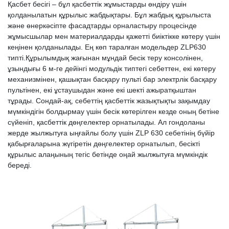
Қасбет бесігі – бұл қасбеттік жұмыстарды өндіру үшін
қолданылатын құрылыс жабдықтары. Бұл жабдық құрылыста
және өнеркәсіпте фасадтарды орналастыру процесінде
жұмысшылар мен материалдарды қажетті биіктікке көтеру үшін
кеңінен қолданылады. Ең көп таралған модельдер ZLP630
типті.Құрылымдық жағынан мұндай бесік теру консолінен,
ұзындығы 6 м-ге дейінгі модульдік типтегі себеттен, екі көтеру
механизмінен, қашықтан басқару пульті бар электрлік басқару
пультінен, екі ұстаушыдан және екі шекті ажыратқыштан
тұрады. Сондай-ақ, себеттің қасбеттік жазықтықты зақымдау
мүмкіндігін болдырмау үшін бесік көтерілген кезде оның бетіне
сүйеніп, қасбеттік дөңгелектер орнатылады. Ал гондоланы
жерде жылжытуға ыңғайлы болу үшін ZLP 630 себетінің бүйір
қабырғаларына жүгіретін дөңгелектер орнатылып, бесікті
құрылыс алаңының тегіс бетінде оңай жылжытуға мүмкіндік
береді.