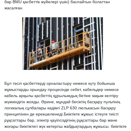
бар BMU қасбеттік жүйелері үшін) баспайтын болаттан
жасалған.
Бұл тәсіл қасбеттерді орналастыру немесе күту бойынша
жұмыстарды орындау процесінде себет, кабельдер немесе
кабель арқылы қасбеттің құрылымдық бетіне зақым келтіру
мүмкіндігін жояды. Әрине, мұндай бесіктің басқару пультінің
логикалық сұлбалары кәдімгі ZLP 630 люлькасын басқару
принципінен де ерекшеленеді.Биіктікте жұмыс істеуге тиісті
рұқсаттары бар, электр қауіпсіздігінің рұқсаттары бар және
жоғары биіктіктегі жүк көтергіш жабдықтардың жұмысы. биіктікте