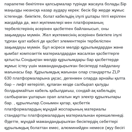
парапетке бекітілген қапсырмалар түрінде жасауға болады.Бір
маңызды нюансқа назар аудару керек: бесік бір жерде жұмыс
істегенде. биіктікте, болат кабельдің ілулі ұштары тіпті керілген
жағдайда да, жел жүктемелері мен платформаның
тербелістерінің әсерінен қасбетпен байланысып, оны
зақымдауы мүмкін. Жел жүктемесінің әсерінен биіктікте ілулі
тұрған қуат кабелі де қасбет элементтерін тербеліспен
зақымдауы мүмкін. Бұл әсіресе мөлдір құрылымдардан және
қымбат композиттік материалдардан жасалған қасбеттерге
қатысты.Сондықтан мөлдір құрылымдары бар қасбеттерде
жұмыс істеу үшін мамандандырылған бесіктерді пайдалану
мағынасы бар. Құрылымдық жағынан олар стандартты ZLP
630 платформаларына ұқсас, дегенмен оларда арнайы қалта
бар – лифт көтеріліп, құлаған кезде салбырап қалуды
болдырмайтын кабель қабылдағыш, сондай-ақ кабельдің
салбыраған ұштарын орап алатын жұп электр құрылғылары
бар. , құрылғылар.Сонымен қатар, қасбеттік
платформалардың мұндай жоспарының материалы
стандартты платформалардың материалынан ерекшеленеді.
Әдетте, мұндай мамандандырылған бесіктердің себеттері
құрылымдық болаттан емес, алюминийден немесе (жуу бесігі