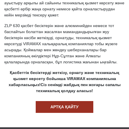
ауыстыру арқылы ай сайынғы техникалық қызмет көрсету және
қасбетті әрбір жаңа орнату немесе қайта орналастырудан
кейін мерзімді тексеру қажет.
ZLP 630 қасбет бесіктерін және алюминийден немесе тот
баспайтын болаттан жасалған мамандандырылған жуу
бесіктерін кәсіби жеткізуді, орнатуды, техникалық қызмет
көрсетуді VIRAMAX халықаралық компаниялар тобы жүзеге
асырады. Қоймалар мен жөндеу шеберханалары бар
компанияның өкілдіктері Нұр-Сұлтан және Алматы
қалаларында орналасқан, бұл логистика жағынан ыңғайлы.
Қасбеттік бесіктерді жеткізу, орнату және техникалық
қызмет көрсету бойынша VIRAMAX компаниясына
хабарласыңыз!Сіз сенімді жабдық пен жоғары сапалы
техникалық қолдау аласыз!
АРТҚА ҚАЙТУ