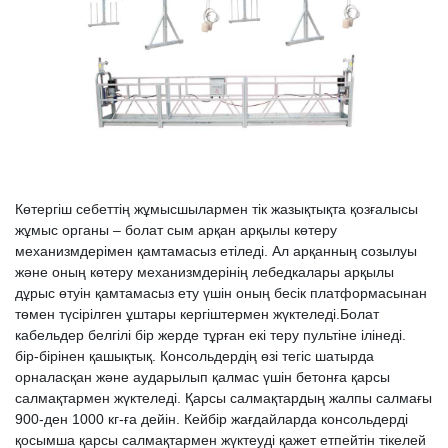
Көтергіш себеттің жұмысшылармен тік жазықтықта қозғалысы
жұмыс органы – болат сым арқан арқылы көтеру
механизмдерімен қамтамасыз етіледі. Ал арқанның созылуы
және оның көтеру механизмдерінің лебедкалары арқылы
дұрыс өтуін қамтамасыз ету үшін оның бесік платформасынан
төмен түсірілген ұштары кергіштермен жүктеледі.Болат
кабельдер белгілі бір жерде тұрған екі теру пультіне ілінеді.
бір-бірінен қашықтық. Консольдердің өзі тегіс шатырда
орналасқан және аударылып қалмас үшін бетонға қарсы
салмақтармен жүктеледі. Қарсы салмақтардың жалпы салмағы
900-ден 1000 кг-ға дейін. Кейбір жағдайларда консольдерді
қосымша қарсы салмақтармен жүктеуді қажет етпейтін тікелей