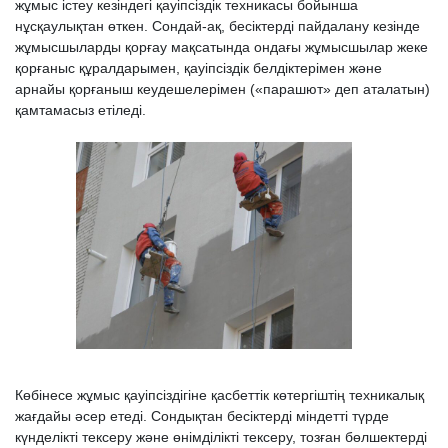
жұмыс істеу кезіндегі қауіпсіздік техникасы бойынша
нұсқаулықтан өткен. Сондай-ақ, бесіктерді пайдалану кезінде
жұмысшыларды қорғау мақсатында ондағы жұмысшылар жеке
қорғаныс құралдарымен, қауіпсіздік белдіктерімен және
арнайы қорғаныш кеудешелерімен («парашют» деп аталатын)
қамтамасыз етіледі.
Көбінесе жұмыс қауіпсіздігіне қасбеттік көтергіштің техникалық
жағдайы әсер етеді. Сондықтан бесіктерді міндетті түрде
күнделікті тексеру және өнімділікті тексеру, тозған бөлшектерді