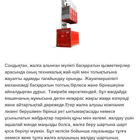
Сондықтан, жалға алынған мүлікті басқаратын қызметкерлер
арасында оның техникалық жай-күйі мен толықтығына
жауапты адамды тағайындау орынды. Жауапкершілікті
механизмді басқаратын топтың бірлесе және бірнешеуіне
айналдырған дұрыс. Тәжірибе көрсеткендей, бұл жағдайда
машинаның жұмысына деген көзқарас жақсы жаққа өзгереді
және айтарлықтай дәрежеде.Егер жалға алушы компания
лизинг берушімен бірінші рет ынтымақтасады немесе
ұсынылатын жабдықтар паркінің құны мен көлемі. жалдау үшін
ақшалай мәнде маңызды болса, жалға беру шартына шарт
қоса берілуі мүмкін. Бұл келісім бойынша лауазымды тұлға
немесе жеке тұлға жалға алушының жалдау шартының