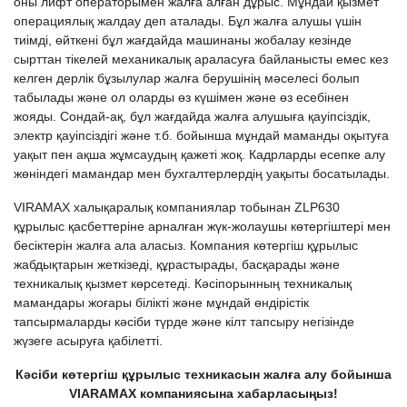
оны лифт операторымен жалға алған дұрыс. Мұндай қызмет
операциялық жалдау деп аталады. Бұл жалға алушы үшін
тиімді, өйткені бұл жағдайда машинаны жобалау кезінде
сырттан тікелей механикалық араласуға байланысты емес кез
келген дерлік бұзылулар жалға берушінің мәселесі болып
табылады және ол оларды өз күшімен және өз есебінен
жояды. Сондай-ақ, бұл жағдайда жалға алушыға қауіпсіздік,
электр қауіпсіздігі және т.б. бойынша мұндай маманды оқытуға
уақыт пен ақша жұмсаудың қажеті жоқ. Кадрларды есепке алу
жөніндегі мамандар мен бухгалтерлердің уақыты босатылады.
VIRAMAX халықаралық компаниялар тобынан ZLP630
құрылыс қасбеттеріне арналған жүк-жолаушы көтергіштері мен
бесіктерін жалға ала аласыз. Компания көтергіш құрылыс
жабдықтарын жеткізеді, құрастырады, басқарады және
техникалық қызмет көрсетеді. Кәсіпорынның техникалық
мамандары жоғары білікті және мұндай өндірістік
тапсырмаларды кәсіби түрде және кілт тапсыру негізінде
жүзеге асыруға қабілетті.
Кәсіби көтергіш құрылыс техникасын жалға алу бойынша
VIARAMAX компаниясына хабарласыңыз!