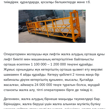
тиімдірек. құралдарда, қосалқы бөлшектерде және т.б.
Оператормен жолаушы-жүк лифтін жалға алудың орташа құны
лифт биіктігі мен машинаның көтергіштігіне байланысты
орташа есеппен 1 ​​100 000 – 1 200 000 теңгені құрайды.
Жұмыс орнындағы жүк көтергіштің орташа қызмет ету мерзімі
шамамен 4 айды құрайды. Көтеру қабілеті 2 тонна жаңа бір
кабиналы діңгек көтергіштің құнымен, мысалы, Қытайда
жасалған, аймақта 24 000 000 теңге тұратын болса, мұндай
станокты жалға алу, тіпті оператормен бірге де тиімді іс.
Дегенмен, жалға алудың бірнеше маңызды тәуекелдері бар.
Біріншіден, жалға беруші үшін жалға алынған мүліктің бүліну