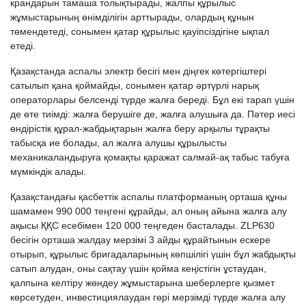
крандарын тамаша толықтырады, жалпы құрылыс
жұмыстарының өнімділігін арттырады, олардың құнын
төмендетеді, сонымен қатар құрылыс қауіпсіздігіне ықпал
етеді.
Қазақстанда аспалы электр бесігі мен діңгек көтергіштері
сатылып қана қоймайды, сонымен қатар әртүрлі нарық
операторлары белсенді түрде жалға береді. Бұл екі тарап үшін
де өте тиімді: жалға берушіге де, жалға алушыға да. Пәтер иесі
өндірістік құрал-жабдықтарын жалға беру арқылы тұрақты
табысқа ие болады, ал жалға алушы құрылысты
механикаландыруға қомақты қаражат салмай-ақ табыс табуға
мүмкіндік алады.
Қазақстандағы қасбеттік аспалы платформаның орташа құны
шамамен 990 000 теңгені құрайды, ал оның айына жалға алу
ақысы ҚҚС есебімен 120 000 теңгеден басталады. ZLP630
бесігін орташа жалдау мерзімі 3 айды құрайтынын ескере
отырып, құрылыс бригадаларының көпшілігі үшін бұл жабдықты
сатып алудан, оны сақтау үшін қойма кеңістігін ұстаудан,
қалпына келтіру жөндеу жұмыстарына шеберлерге қызмет
көрсетуден, инвестициялаудан гөрі мерзімді түрде жалға алу