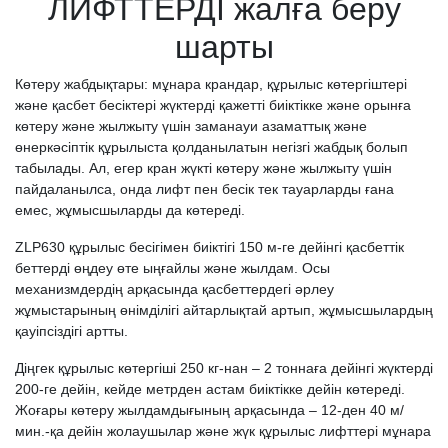
ЛИФТТЕРДІ жалға беру
шарты
Көтеру жабдықтары: мұнара крандар, құрылыс көтергіштері
және қасбет бесіктері жүктерді қажетті биіктікке және орынға
көтеру және жылжыту үшін заманауи азаматтық және
өнеркәсіптік құрылыста қолданылатын негізгі жабдық болып
табылады. Ал, егер кран жүкті көтеру және жылжыту үшін
пайдаланылса, онда лифт пен бесік тек тауарларды ғана
емес, жұмысшыларды да көтереді.
ZLP630 құрылыс бесігімен биіктігі 150 м-ге дейінгі қасбеттік
беттерді өңдеу өте ыңғайлы және жылдам. Осы
механизмдердің арқасында қасбеттердегі әрлеу
жұмыстарының өнімділігі айтарлықтай артып, жұмысшылардың
қауіпсіздігі артты.
Діңгек құрылыс көтергіші 250 кг-нан – 2 тоннаға дейінгі жүктерді
200-ге дейін, кейде метрден астам биіктікке дейін көтереді.
Жоғары көтеру жылдамдығының арқасында – 12-ден 40 м/
мин.-қа дейін жолаушылар және жүк құрылыс лифттері мұнара