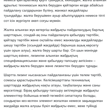
немесе қайтарылмау қаупі туындаса, екіншіден, жалға алынған
құрылыс техникасын жалға беруден қайтарған кезде абайсыз
пайдалану салдарынан бүліну, жанжал жағдайлары
туындайды. жалға берушімен ауыр айыппұлдарға немесе тіпті
сот ісін жүргізуге әкеп соғуы мүмкін.
Жалға алынған жүк көтергіш жабдықты пайдаланудың барлық
шарттарын, сондай-ақ оны пайдалануға қабылдау тәртібін,
қайтару тәртібін және оңтайлы емес жанжалды жағдайларды
шешу тәртібін (осындай жағдайда) барынша ашық көрсету
үшін орын алуы), жалға беру шарты бар. Ол шын мәнінде
шарттың өзінен, лизингке алынған жабдықтың
спецификациясынан және қабылдау-тапсыру актісінен –
жабдықты жалға беруден және лизингтен беруден тұрады.
Шартта лизинг нысанасын пайдаланғаны үшін төлем тәртібі,
сомасы қарастырылған. Келісімшарттағы техникалық
шарттарда жабдықтың нақты атауы, таңбалануы және саны
көрсетіледі. Бірақ қабылдау-тапсыру актілерінде жабдықты
элементтер бойынша егжей-тегжейлі сипаттауға болады,
сондықтан кез келген элемент жоғалған немесе зақымдалған
жағдайда жалға алушы бүкіл жабдықты емес, жеке түйінді