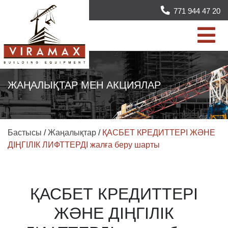
771 944 47 20
ЖАҢАЛЫҚТАР МЕН АКЦИЯЛАР
Бастысы
/
Жаңалықтар
/
ҚАСБЕТ КРЕДИТТЕРІ ЖӘНЕ
ДІҢГІЛІК ЛИФТТЕРДІ жалға беру шарты
ҚАСБЕТ КРЕДИТТЕРІ
ЖӘНЕ ДІҢГІЛІК