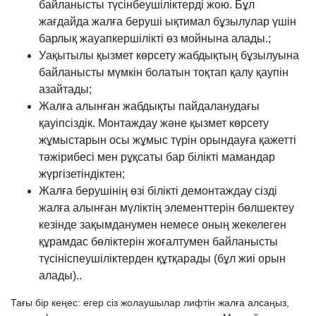
байланысты түсінбеушіліктерді жою. Бұл
жағдайда жалға беруші ықтимал бұзылулар үшін
барлық жауапкершілікті өз мойнына алады.;
Уақытылы қызмет көрсету жабдықтың бұзылуына
байланысты мүмкін болатын тоқтап қалу қаупін
азайтады;
Жалға алынған жабдықты пайдаланудағы
қауіпсіздік. Монтаждау және қызмет көрсету
жұмыстарын осы жұмыс түрін орындауға қажетті
тәжірибесі мен рұқсаты бар білікті мамандар
жүргізетіндіктен;
Жалға берушінің өзі білікті демонтаждау сізді
жалға алынған мүліктің элементтерін бөлшектеу
кезінде зақымданумен немесе оның жекелеген
құрамдас бөліктерін жоғалтумен байланысты
түсініспеушіліктерден құтқарады (бұл жиі орын
алады)..
Тағы бір кеңес: егер сіз жолаушылар лифтін жалға алсаңыз,