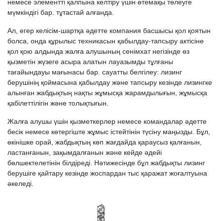
немесе элементті қалпына келтіру үшін өтемақы төлеуге
мүмкіндігі бар. тұтастай алғанда.
Ал, егер келісім-шартқа әдетте компания басшысы қол қоятын
болса, онда құрылыс техникасын қабылдау-тапсыру актісіне
қол қою алдында жалға алушының сенімхат негізінде өз
қызметін жүзеге асыра алатын лауазымды тұлғаны
тағайындауы мағынасы бар. сауатты белгілеу: лизинг
берушінің қоймасына қабылдау және тапсыру кезінде лизингке
алынған жабдықтың нақты жұмысқа жарамдылығын, жұмысқа
қабілеттілігін және толықтығын.
Жалға алушы үшін қызметкерлер немесе командалар әдетте
бесік немесе көтергіште жұмыс істейтінін түсіну маңызды. Бұл,
өкінішке орай, жабдықтың көп жағдайда қараусыз қалғанын,
ластанғанын, зақымдалғанын және кейде әдейі
бөлшектелетінін білдіреді. Нәтижесінде бұл жабдықты лизинг
берушіге қайтару кезінде жоспардан тыс қаражат жоғалтуына
әкеледі.