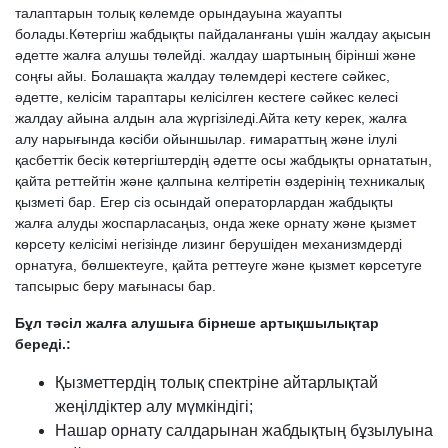
талаптарын толық көлемде орындауына жауапты
болады.Көтергіш жабдықты пайдаланғаны үшін жалдау ақысын
әдетте жалға алушы төлейді. жалдау шартының бірінші және
соңғы айы. Болашақта жалдау төлемдері кестеге сәйкес,
әдетте, келісім тараптары келісілген кестеге сәйкес келесі
жалдау айына алдын ала жүргізіледі.Айта кету керек, жалға
алу нарығында кәсіби ойыншылар. ғимараттың және ілулі
қасбеттік бесік көтергіштердің әдетте осы жабдықты орнататын,
қайта реттейтін және қалпына келтіретін өздерінің техникалық
қызметі бар. Егер сіз осындай операторлардан жабдықты
жалға алуды жоспарласаңыз, онда жеке орнату және қызмет
көрсету келісімі негізінде лизинг берушіден механизмдерді
орнатуға, бөлшектеуге, қайта реттеуге және қызмет көрсетуге
тапсырыс беру мағынасы бар.
Бұл тәсіл жалға алушыға бірнеше артықшылықтар
береді.:
Қызметтердің толық спектріне айтарлықтай
жеңілдіктер алу мүмкіндігі;
Нашар орнату салдарынан жабдықтың бұзылуына