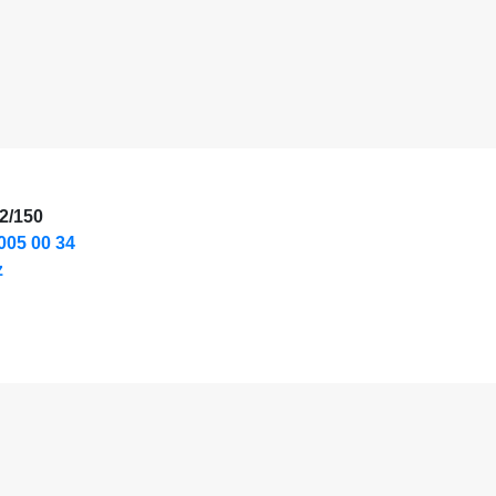
2/150
005 00 34
z