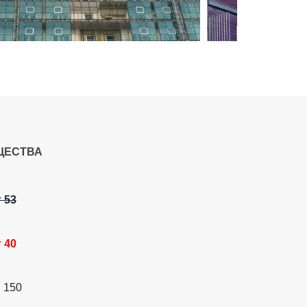
ЩЕСТВА
 53
 40
 150